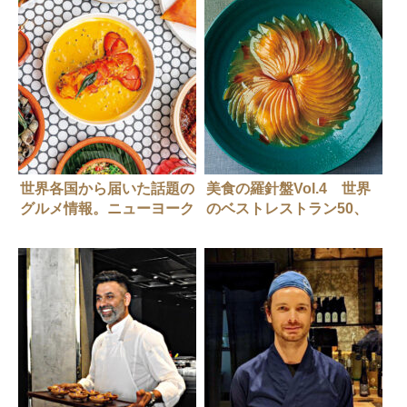
世界各国から届いた話題の
美食の羅針盤Vol.4 世界
グルメ情報。ニューヨーク
のベストレストラン50、
編
No.1は【noma】。受賞に
象徴される時代性とは