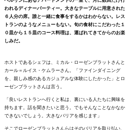
ベルリンにあるアパートメントの一室で、月に数回だけ行
b
われるディナーパーティー。大きなテーブルに用意された
o
６人分の席。誰と一緒に食事をするかはわからない。レス
o
トランのようなメニューもない。旬の食材にこだわった１
k
０皿から１５皿のコース料理は、運ばれてきてからのお楽
しみだ。
ホストであるシェフは、ミカル・ローゼンブラットさんと
カール＝ルイス・ケムラーさん。「ファインダイニング
を、親しみ感のあるカジュアルな体験にしたかった」とロ
ーゼンブラットさんは言う。
「良いレストランへ行くと私は、裏にいる人たちに興味を
持ちます。話を聞きたいと思う。でもそんなことなかなか
できないでしょう。大きなバリアを感じます」
そこでローゼンブラットさんらはそのバリアを取り払い、