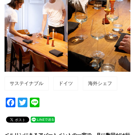
サステイナブル
ドイツ
海外シェフ
F
T
Li
a
wi
n
c
tt
e
e
er