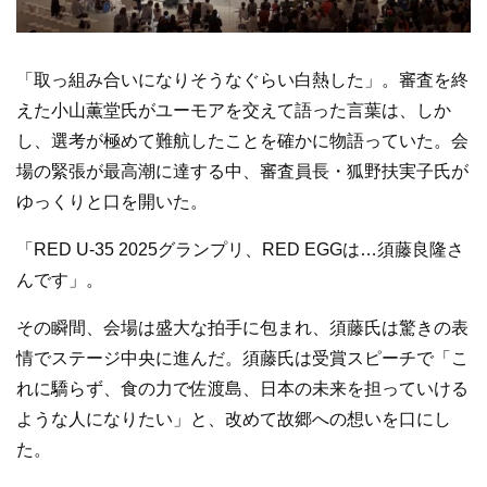
「取っ組み合いになりそうなぐらい白熱した」。審査を終
えた小山薫堂氏がユーモアを交えて語った言葉は、しか
し、選考が極めて難航したことを確かに物語っていた。会
場の緊張が最高潮に達する中、審査員長・狐野扶実子氏が
ゆっくりと口を開いた。
「RED U-35 2025グランプリ、RED EGGは…須藤良隆さ
んです」。
その瞬間、会場は盛大な拍手に包まれ、須藤氏は驚きの表
情でステージ中央に進んだ。須藤氏は受賞スピーチで「こ
れに驕らず、食の力で佐渡島、日本の未来を担っていける
ような人になりたい」と、改めて故郷への想いを口にし
た。