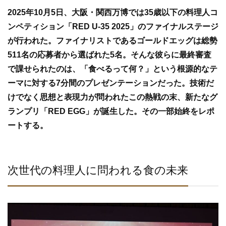
e
er
2025年10月5日、大阪・関西万博では35歳以下の料理人コ
b
ンペティション「RED U-35 2025」のファイナルステージ
o
が行われた。ファイナリストであるゴールドエッグは総勢
o
511名の応募者から選ばれた5名。そんな彼らに最終審査
k
で課せられたのは、「食べるって何？」という根源的なテ
ーマに対する7分間のプレゼンテーションだった。技術だ
けでなく思想と表現力が問われたこの熱戦の末、新たなグ
ランプリ「RED EGG」が誕生した。その一部始終をレポ
ートする。
次世代の料理人に問われる食の未来