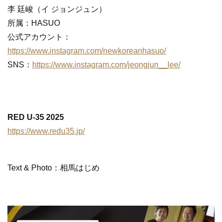
李 廷峻（イ ジョンジュン）
所属：HASUO
公式アカウント：
https://www.instagram.com/newkoreanhasuo/
SNS：
https://www.instagram.com/jeongjun__lee/
RED U-35 2025
https://www.redu35.jp/
Text & Photo：相馬はじめ