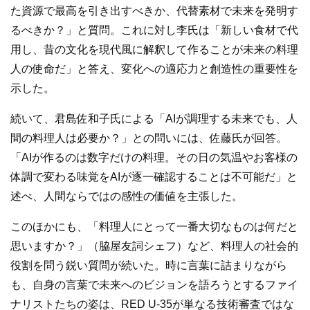
た資源で最高を引き出すべきか、代替素材で未来を発明す
るべきか？」と質問。これに対し李氏は「新しい食材で代
用し、昔の文化を現代風に解釈して作ることが未来の料理
人の使命だ」と答え、変化への適応力と創造性の重要性を
示した。
続いて、君島佐和子氏による「AIが調理する未来でも、人
間の料理人は必要か？」との問いには、佐藤氏が回答。
「AIが作るのは数字だけの料理。その日の気温やお客様の
体調で変わる味覚をAIが逐一確認することは不可能だ」と
述べ、人間ならではの感性の価値を主張した。
このほかにも、「料理人にとって一番大切なものは何だと
思いますか？」（脇屋友詞シェフ）など、料理人の社会的
役割を問う鋭い質問が続いた。時に言葉に詰まりながら
も、自身の言葉で未来へのビジョンを語ろうとするファイ
ナリストたちの姿は、RED U-35が単なる技術審査ではな