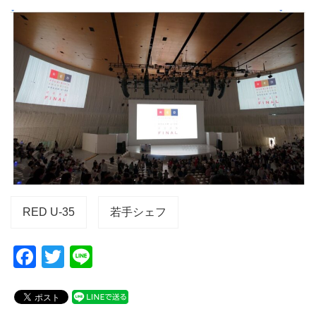
RED U-35
若手シェフ
F
T
Li
a
wi
n
c
tt
e