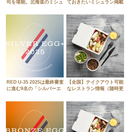
司を堪能。北海道のミシュ
ておきたいミシュラン掲載
ラン星獲得寿司店5選
の東京おでん名店5店
RED U-35 2025は最終審査
【全国】テイクアウト可能
に進む9名の「シルバーエ
なレストラン情報（随時更
ッグplus」を発表
新中）