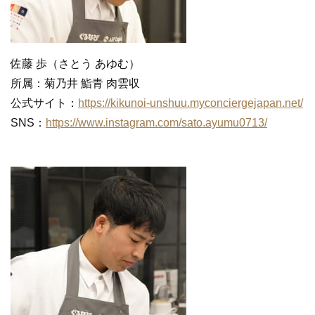
佐藤 歩（さとう あゆむ）
所属：菊乃井 鮨青 肉雲収
公式サイト：
https://kikunoi-unshuu.myconciergejapan.net/
SNS：
https://www.instagram.com/sato.ayumu0713/