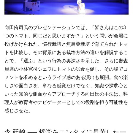
向田侑司氏のプレゼンテーションでは、「皆さんはこの3
つのトマト、同じだと思いますか？」という問いが会場に
投げかけられた。慣行栽培と無農薬栽培で育てられたトマ
トを比較し、その背景にある栽培方法の違いを解説するこ
とで、「選ぶ」という行為の奥深さを示した。さらに審査
員席の小林寛司シェフにトマトの試食を促し、その場でコ
メントを求めるというライブ感のある演出も展開。食の楽
しさや面白さを、単なる感覚だけでなく、知識や探求心と
いった知的な側面からアプローチする向田氏の手法は、料
理人が教育者やナビゲーターとしての役割を担う可能性を
感じさせた。
李 廷峻 ── 哲学をエンタメに昇華した一