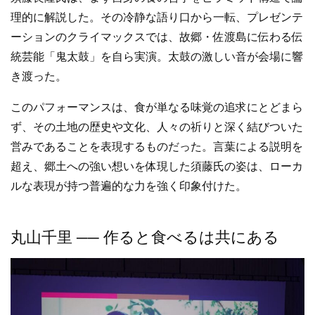
理的に解説した。その冷静な語り口から一転、プレゼンテ
ーションのクライマックスでは、故郷・佐渡島に伝わる伝
統芸能「鬼太鼓」を自ら実演。太鼓の激しい音が会場に響
き渡った。
このパフォーマンスは、食が単なる味覚の追求にとどまら
ず、その土地の歴史や文化、人々の祈りと深く結びついた
営みであることを表現するものだった。言葉による説明を
超え、郷土への強い想いを体現した須藤氏の姿は、ローカ
ルな表現が持つ普遍的な力を強く印象付けた。
丸山千里 ── 作ると食べるは共にある