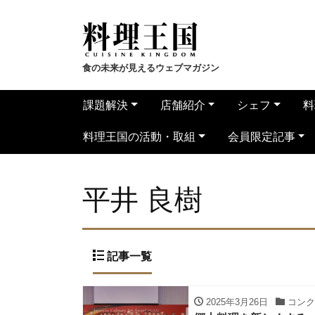
食の未来が見えるウェブマガジン
課題解決
店舗紹介
シェフ
料
料理王国の活動・取組
会員限定記事
平井 良樹
記事一覧
2025年3月26日
コンク