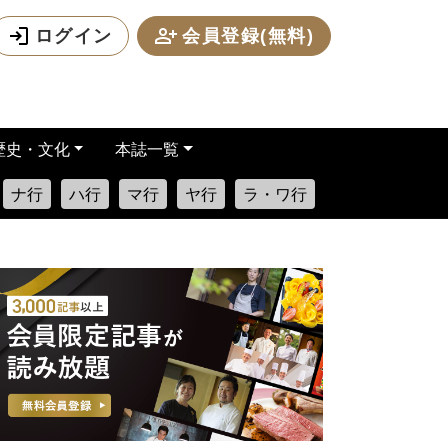
ログイン
会員登録(無料)
歴史・文化
本誌一覧
ナ行
ハ行
マ行
ヤ行
ラ・ワ行