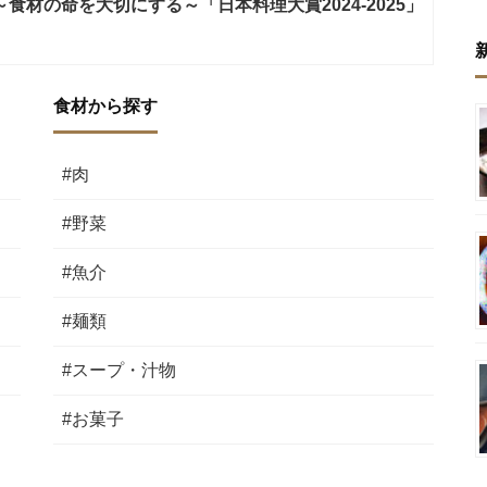
食材の命を大切にする～「日本料理大賞2024-2025」
食材から探す
#肉
#野菜
#魚介
#麺類
#スープ・汁物
#お菓子