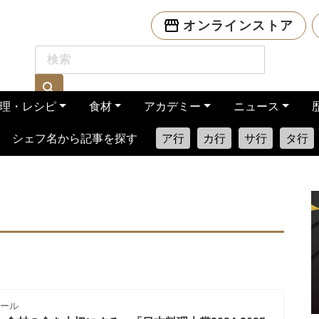
オンラインストア
理・レシピ
食材
アカデミー
ニュース
シェフ名から記事を探す
ア行
カ行
サ行
タ行
ール