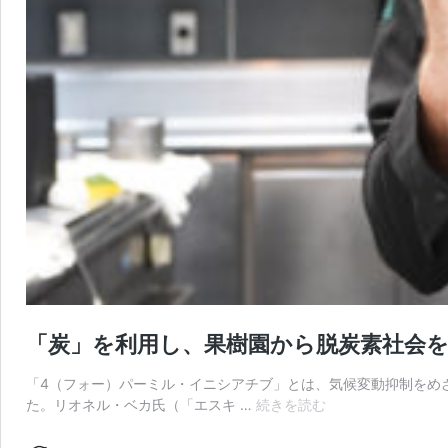
「炭」を利用し、果樹園から脱炭素社会
「4（フォー）パーミル・イニシアチブ」とは、気候変動抑制をめざ
「炭」
た。リオネル・ベカ氏（「エスキ …
続きを読む
を
利