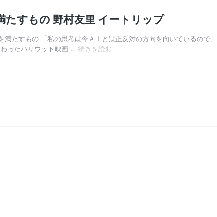
満たすもの 野村友里 イートリップ
を満たすもの 「私の思考は今ＡＩとは正反対の方向を向いているので、
料
関わったハリウッド映画 …
続きを読む
理
は
エ
ネ
ル
ギ
ー
の
交
換
で
あ
り
心
と
体