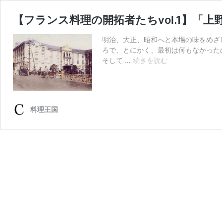
【フランス料理の開拓者たちvol.1】「上
明治、大正、昭和へと本場の味をめざ
ろで、とにかく、最初は何もなかった
【フ
そして …
続きを読む
ラ
ン
ス
料
料理王国
理
の
開
拓
者
た
ち
vol.1】
「上
野
精