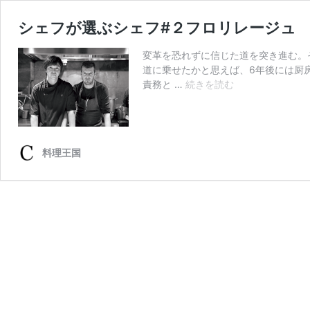
シェフが選ぶシェフ#２フロリレージュ
変革を恐れずに信じた道を突き進む。
道に乗せたかと思えば、6年後には厨
シ
責務と …
続きを読む
ェ
フ
が
選
料理王国
ぶ
シ
ェ
フ
#
２
フ
ロ
リ
レ
ー