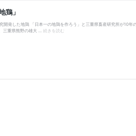
地鶏」
究開発した地鶏 「日本一の地鶏を作ろう」と三重県畜産研究所が10年の
【漲
、三重県熊野の雄大 …
続きを読む
る！
地
方
食
材】
三
重
県・
熊
野
市
「熊
野
地
鶏」