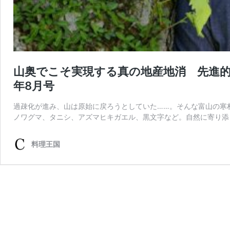
山奥でこそ実現する真の地産地消 先進的
年8月号
過疎化が進み、山は原始に戻ろうとしていた……。そんな富山の寒
ノワグマ、タニシ、アズマヒキガエル、黒文字など。自然に寄り添
料理王国