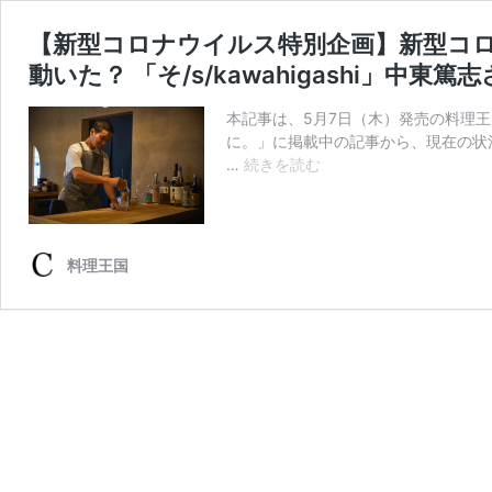
【新型コロナウイルス特別企画】新型コ
動いた？ 「そ/s/kawahigashi」中東
本記事は、5月7日（木）発売の料理
に。」に掲載中の記事から、現在の状況
【新
…
続きを読む
型
コ
ロ
ナ
料理王国
ウ
イ
ル
ス
特
別
企
画】
新
型