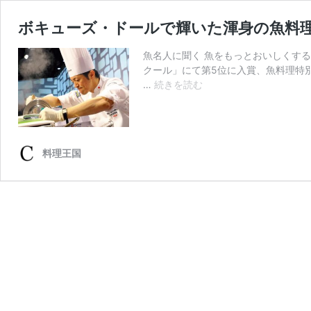
ボキューズ・ドールで輝いた渾身の魚料
魚名人に聞く 魚をもっとおいしくする
クール」にて第5位に入賞、魚料理特
ボ
…
続きを読む
キ
ュ
ー
ズ・
料理王国
ド
ー
ル
で
輝
い
た
渾
身
の
魚