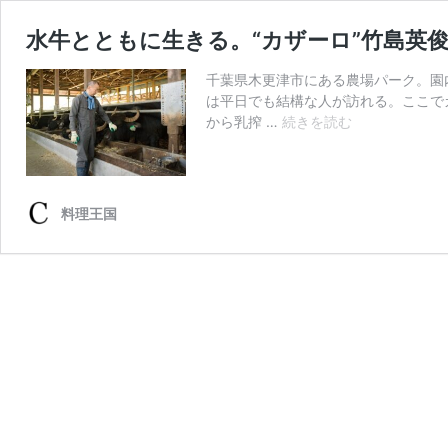
水牛とともに生きる。“カザーロ”竹島英
千葉県木更津市にある農場パーク。園
は平日でも結構な人が訪れる。ここで
水
から乳搾 …
続きを読む
牛
と
と
も
料理王国
に
生
き
る。“カ
ザ
ー
ロ”竹
島
英
俊
さ