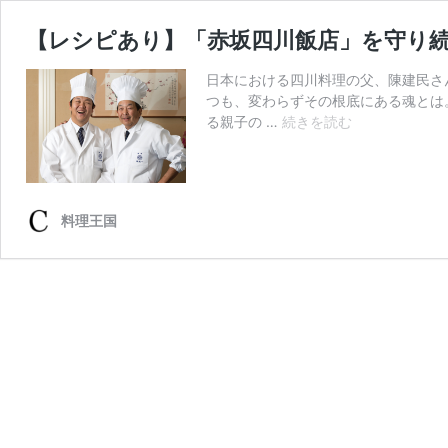
【レシピあり】「赤坂四川飯店」を守り続
日本における四川料理の父、陳建民さ
つも、変わらずその根底にある魂とは
【レ
る親子の …
続きを読む
シ
ピ
あ
り】
料理王国
「赤
坂
四
川
飯
店」
を
守
り
続
け