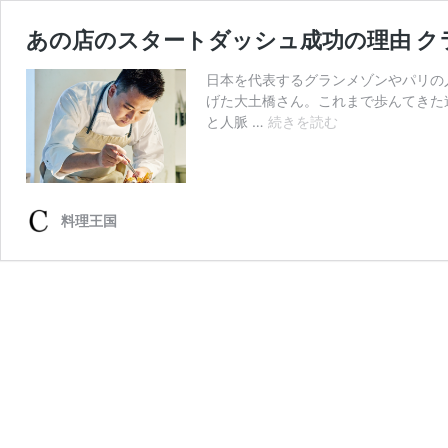
あの店のスタートダッシュ成功の理由 ク
日本を代表するグランメゾンやパリの
げた大土橋さん。これまで歩んてきた
あ
と人脈 …
続きを読む
の
店
の
ス
料理王国
タ
ー
ト
ダ
ッ
シ
ュ
成
功
の
理