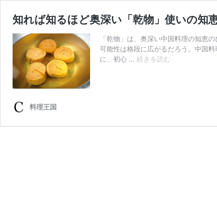
知れば知るほど奥深い「乾物」使いの知恵
「乾物」は、奥深い中国料理の知恵の
可能性は格段に広がるだろう。中国料
知
に、初心 …
続きを読む
れ
ば
知
る
料理王国
ほ
ど
奥
深
い
「乾
物」
使
い
の
知