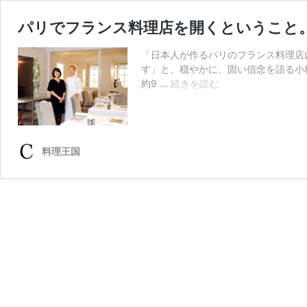
パリでフランス料理店を開くということ。
「日本人が作るパリのフランス料理店
す」と、穏やかに、固い信念を語る小
パ
約9 …
続きを読む
リ
で
フ
ラ
料理王国
ン
ス
料
理
店
を
開
く
と
い
う