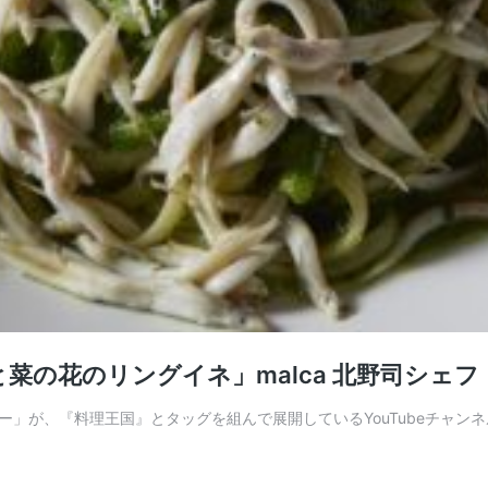
の花のリングイネ」malca 北野司シェフ 
」が、『料理王国』とタッグを組んで展開しているYouTubeチャン