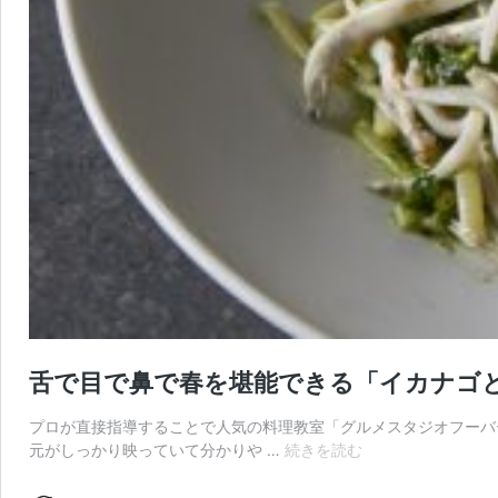
舌で目で鼻で春を堪能できる「イカナゴと菜
プロが直接指導することで人気の料理教室「グルメスタジオフーバー
舌
元がしっかり映っていて分かりや …
続きを読む
で
目