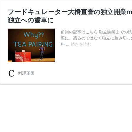
フードキュレーター大橋直誉の独立開業my
独立への歯車に
前回の記事はこちら 独立開業までの軌
際に、残るのではなく独立に踏み切っ
フ
料 …
続きを読む
ー
ド
キ
ュ
料理王国
レ
ー
タ
ー
大
橋
直
誉
の
独