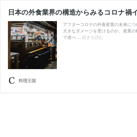
日本の外食業界の構造からみるコロナ禍
アフターコロナの外食産業の未来につ
大きなダメージを受けるのか、産業の
日
で述べ …
続きを読む
本
の
外
食
業
界
料理王国
の
構
造
か
ら
み
る
コ
ロ