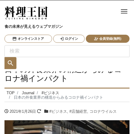
ナ
食の未来が見えるウェブマガジン
オンラインストア
ログイン
会員登録(無料)
日本の外食業界の構造からみるコ
ロナ禍インパクト
TOP
Journal
#ビジネス
日本の外食業界の構造からみるコロナ禍インパクト
2021年1月26日
#ビジネス
,
#店舗経営
,
コロナウイルス