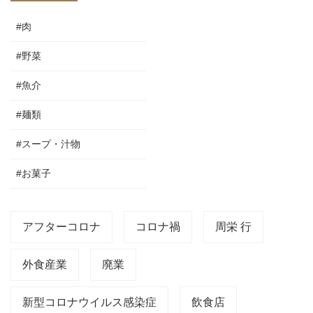
#肉
#野菜
#魚介
#麺類
#スープ・汁物
#お菓子
アフターコロナ
コロナ禍
周栄 行
外食産業
廃業
新型コロナウイルス感染症
飲食店