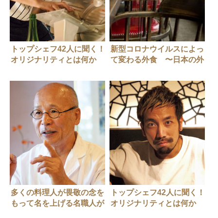
トップシェフ42人に聞く！
新型コロナウイルスによっ
オリジナリティとは何か
て変わる外食 〜日本の外
VOl.3
食産業の構造と脆弱性〜
多くの料理人が畏敬の念を
トップシェフ42人に聞く！
もって名を上げる名職人が
オリジナリティとは何か
いる店「吉冨寿し」
VOl.4