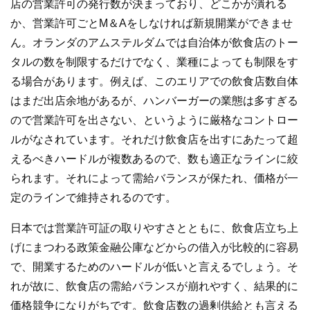
店の営業許可の発行数が決まっており、どこかが潰れる
か、営業許可ごとM＆Aをしなければ新規開業ができませ
ん。オランダのアムステルダムでは自治体が飲食店のトー
タルの数を制限するだけでなく、業種によっても制限をす
る場合があります。例えば、このエリアでの飲食店数自体
はまだ出店余地があるが、ハンバーガーの業態は多すぎる
ので営業許可を出さない、というように厳格なコントロー
ルがなされています。それだけ飲食店を出すにあたって超
えるべきハードルが複数あるので、数も適正なラインに絞
られます。それによって需給バランスが保たれ、価格が一
定のラインで維持されるのです。
日本では営業許可証の取りやすさとともに、飲食店立ち上
げにまつわる政策金融公庫などからの借入が比較的に容易
で、開業するためのハードルが低いと言えるでしょう。そ
れが故に、飲食店の需給バランスが崩れやすく、結果的に
価格競争になりがちです。飲食店数の過剰供給とも言える