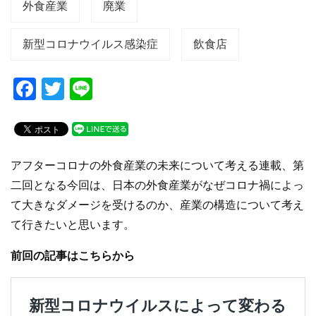
外食産業
廃業
新型コロナウイルス感染症
飲食店
F
T
Li
a
wi
n
c
tt
e
e
er
アフターコロナの外食産業の未来について考える連載、第
b
二回となる今回は、日本の外食産業がなぜコロナ禍によっ
o
て大きなダメージを受けるのか、産業の構造について考え
o
て行きたいと思います。
k
前回の記事はこちらから