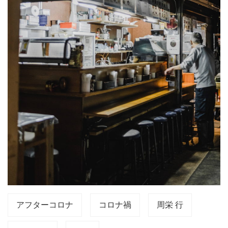
アフターコロナ
コロナ禍
周栄 行