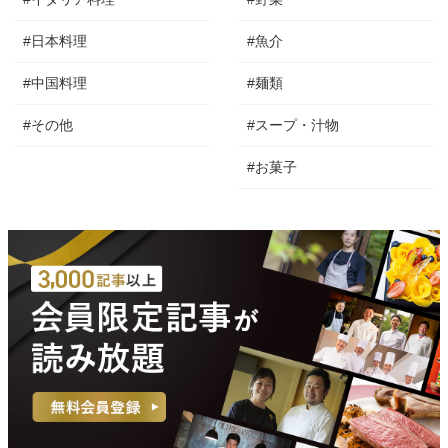
#日本料理
#魚介
#中国料理
#麺類
#その他
#スープ・汁物
#お菓子