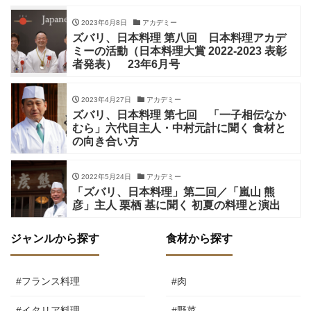
2023年6月8日
アカデミー
ズバリ、日本料理 第八回 日本料理アカデ
ミーの活動（日本料理大賞 2022-2023 表彰
者発表） 23年6月号
2023年4月27日
アカデミー
ズバリ、日本料理 第七回 「一子相伝なか
むら」六代目主人・中村元計に聞く 食材と
の向き合い方
2022年5月24日
アカデミー
「ズバリ、日本料理」第二回／「嵐山 熊
彦」主人 栗栖 基に聞く 初夏の料理と演出
ジャンルから探す
食材から探す
#フランス料理
#肉
#イタリア料理
#野菜