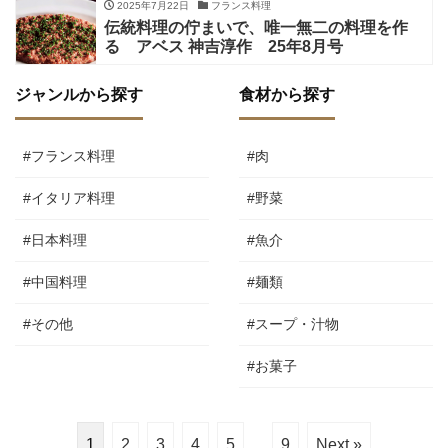
2025年7月22日
フランス料理
伝統料理の佇まいで、唯一無二の料理を作
る アベス 神吉淳作 25年8月号
ジャンルから探す
食材から探す
#フランス料理
#肉
#イタリア料理
#野菜
#日本料理
#魚介
#中国料理
#麺類
#その他
#スープ・汁物
#お菓子
1
2
3
4
5
…
9
Next »