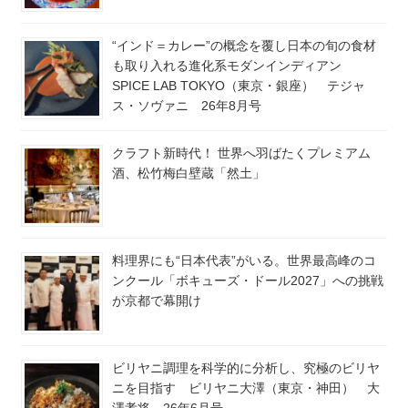
“インド＝カレー”の概念を覆し日本の旬の食材
も取り入れる進化系モダンインディアン
SPICE LAB TOKYO（東京・銀座） テジャ
ス・ソヴァニ 26年8月号
クラフト新時代！ 世界へ羽ばたくプレミアム
酒、松竹梅白壁蔵「然土」
料理界にも“日本代表”がいる。世界最高峰のコ
ンクール「ボキューズ・ドール2027」への挑戦
が京都で幕開け
ビリヤニ調理を科学的に分析し、究極のビリヤ
ニを目指す ビリヤニ大澤（東京・神田） 大