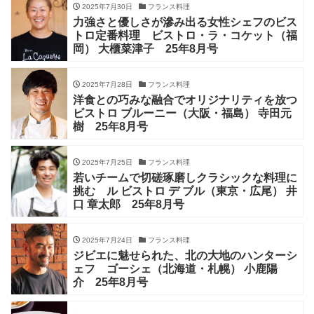
2025年7月30日
フランス料理
力強さと優しさが滲み出る女性シェフのビス
トロ定番料理 ビストロ・ラ・コケット（福
岡） 大櫃菜津子 25年8月号
2025年7月28日
フランス料理
洋食との巧みな融合でオリジナリティを放つ
ビストロ ブルーニー（大阪・福島） 寺田元
樹 25年8月号
2025年7月25日
フランス料理
若いチームで切磋琢磨しクラシックな料理に
挑む ル ビストロ デ ブル（東京・広尾） 井
口 章太郎 25年8月号
2025年7月24日
フランス料理
ジビエに魅せられた、北の大地のハンターシ
ェフ ゴーシェ（北海道・札幌） 小鹿陽
介 25年8月号