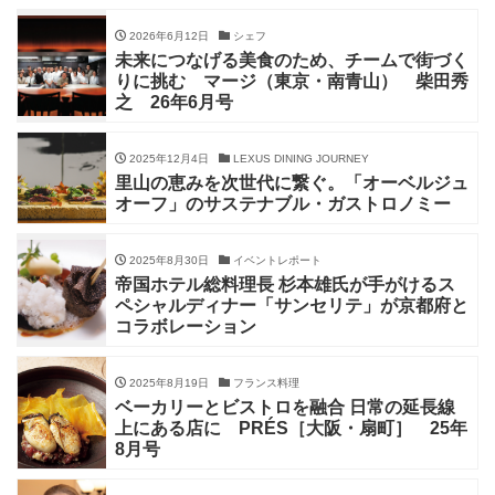
2026年6月12日
シェフ
未来につなげる美食のため、チームで街づく
りに挑む マージ（東京・南青山） 柴田秀
之 26年6月号
2025年12月4日
LEXUS DINING JOURNEY
里山の恵みを次世代に繋ぐ。「オーベルジュ
オーフ」のサステナブル・ガストロノミー
2025年8月30日
イベントレポート
帝国ホテル総料理長 杉本雄氏が手がけるス
ペシャルディナー「サンセリテ」が京都府と
コラボレーション
2025年8月19日
フランス料理
ベーカリーとビストロを融合 日常の延長線
上にある店に PRÉS［大阪・扇町］ 25年
8月号