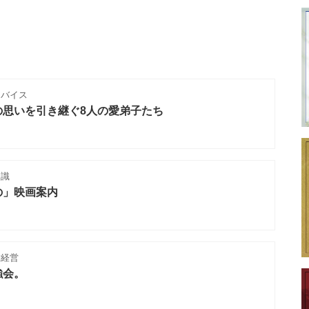
ドバイス
の思いを引き継ぐ8人の愛弟子たち
知識
の」映画案内
舗経営
強会。