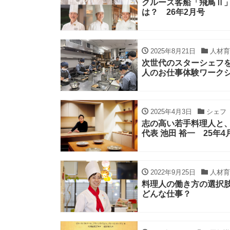
クルーズ客船「飛鳥Ⅱ
は？ 26年2月号
2025年8月21日
人材育
次世代のスターシェフ
人のお仕事体験ワーク
2025年4月3日
シェフ
志の高い若手料理人と、一流
代表 池田 裕一 25年4
2022年9月25日
人材育
料理人の働き方の選択
どんな仕事？