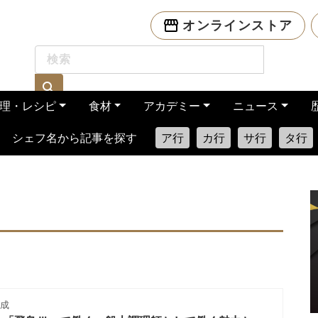
オンラインストア
理・レシピ
食材
アカデミー
ニュース
シェフ名から記事を探す
ア行
カ行
サ行
タ行
成