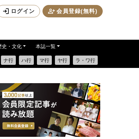
ログイン
会員登録(無料)
歴史・文化
本誌一覧
ナ行
ハ行
マ行
ヤ行
ラ・ワ行