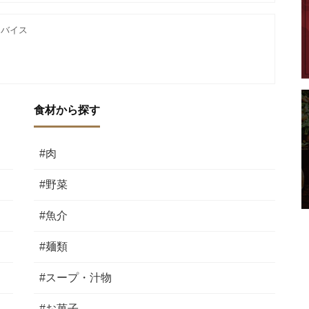
ドバイス
食材から探す
#肉
#野菜
#魚介
#麺類
#スープ・汁物
#お菓子