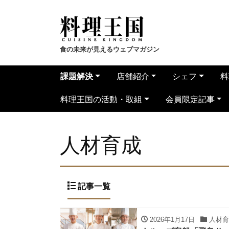
食の未来が見えるウェブマガジン
課題解決
店舗紹介
シェフ
料
料理王国の活動・取組
会員限定記事
人材育成
記事一覧
2026年1月17日
人材育