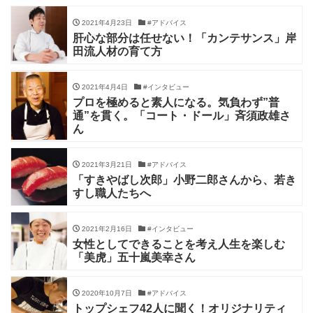
2021年4月23日
#アドバイス
肝心な部分は任せない！「カンテサンス」岸
田流人材の育て方
2021年4月4日
#インタビュー
プロを極めると素人になる。気負わず”普
通”を貫く。「コート・ドール」斉須政雄さ
ん
2021年3月21日
#アドバイス
「すきやばし次郎」小野二郎さんから、若き
すし職人たちへ
2021年2月16日
#インタビュー
女性としてできることを考え人生を楽しむ
「美虎」五十嵐美幸さん
2020年10月7日
#アドバイス
トップシェフ42人に聞く！オリジナリティ