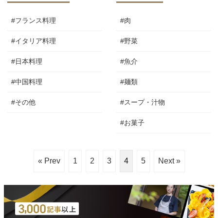
#フランス料理
#肉
#イタリア料理
#野菜
#日本料理
#魚介
#中国料理
#麺類
#その他
#スープ・汁物
#お菓子
« Prev
1
2
3
4
5
Next »