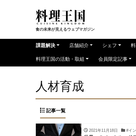
食の未来が見えるウェブマガジン
課題解決
店舗紹介
シェフ
料
料理王国の活動・取組
会員限定記事
人材育成
記事一覧
2021年11月18日
#イ