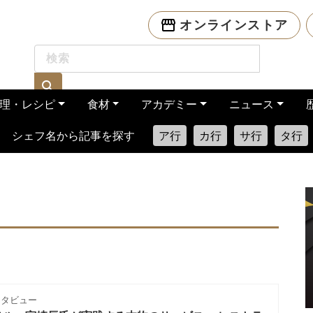
オンラインストア
理・レシピ
食材
アカデミー
ニュース
シェフ名から記事を探す
ア行
カ行
サ行
タ行
ンタビュー