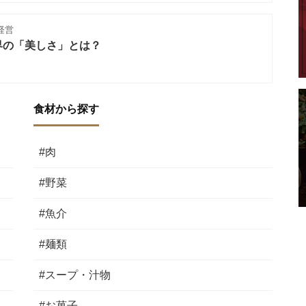
経営
界の「美しさ」とは？
食材から探す
#肉
#野菜
#魚介
#麺類
#スープ・汁物
#お菓子