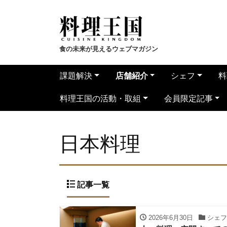
食の未来が見えるウェブマガジン
課題解決
店舗紹介
シェフ
料
料理王国の活動・取組
会員限定記事
日本料理
記事一覧
2026年6月30日
シェフ