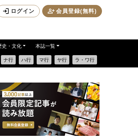
ログイン
会員登録(無料)
歴史・文化
本誌一覧
ナ行
ハ行
マ行
ヤ行
ラ・ワ行