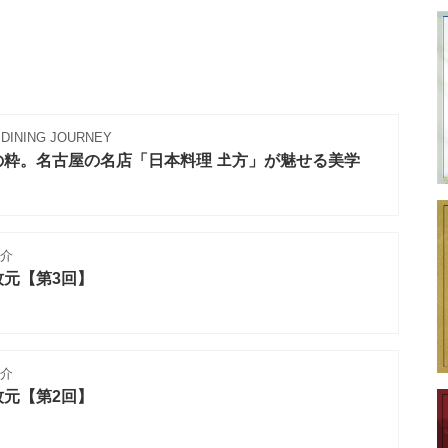
DINING JOURNEY
粋。名古屋の名店「日本料理 𡈽方」が魅せる美学
介
元【第3回】
介
元【第2回】