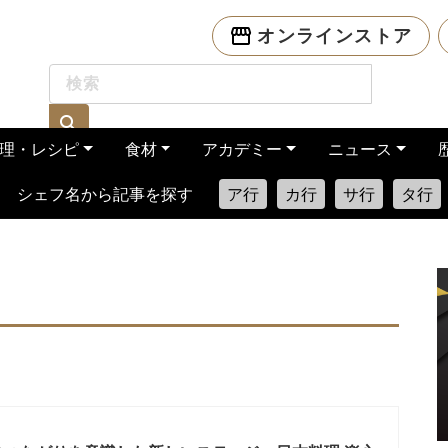
オンラインストア
理・レシピ
食材
アカデミー
ニュース
シェフ名から記事を探す
ア行
カ行
サ行
タ行