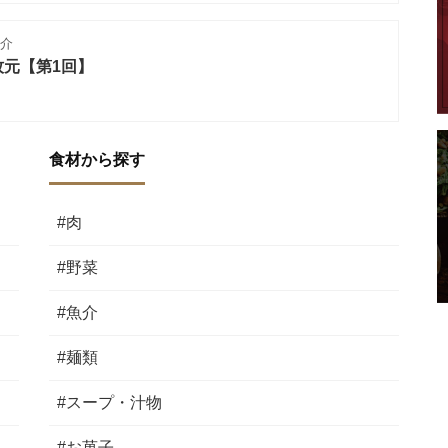
介
元【第1回】
食材から探す
#肉
#野菜
#魚介
#麺類
#スープ・汁物
#お菓子