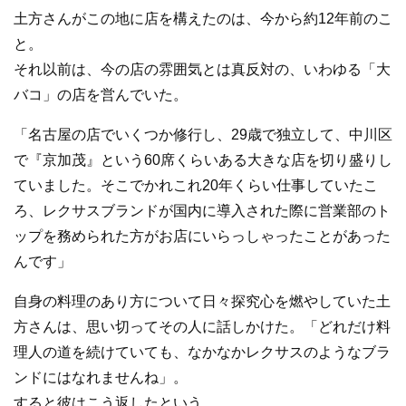
土方さんがこの地に店を構えたのは、今から約12年前のこ
と。
それ以前は、今の店の雰囲気とは真反対の、いわゆる「大
バコ」の店を営んでいた。
「名古屋の店でいくつか修行し、29歳で独立して、中川区
で『京加茂』という60席くらいある大きな店を切り盛りし
ていました。そこでかれこれ20年くらい仕事していたこ
ろ、レクサスブランドが国内に導入された際に営業部のト
ップを務められた方がお店にいらっしゃったことがあった
んです」
自身の料理のあり方について日々探究心を燃やしていた土
方さんは、思い切ってその人に話しかけた。「どれだけ料
理人の道を続けていても、なかなかレクサスのようなブラ
ンドにはなれませんね」。
すると彼はこう返したという。