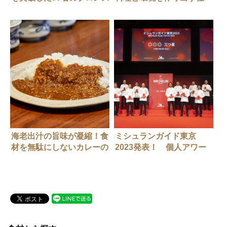
エッグが決定
事。和田茂行さん
海老出汁の旨味が凝縮！食
ミシュランガイド東京
材を無駄にしないカレーの
2023発表！ 個人アワー
作り方。
ド、グリーンスターにも注
目