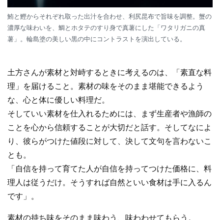
鮪と鰹からそれぞれ取った出汁を合わせ、利尻昆布で旨味を調整。蟹の
濃厚な味わいを、鯛とホタテのすり身で真薯にした「ワタリガニの真
薯」。輪島塗の美しい黒の中にコントラストを演出している。
土方さんが素材と対峙するときに考えるのは、「素直な料
理」を届けること。素材の味をそのまま堪能できるよう
な、心と体に優しい料理だ。
そしていい素材を仕入れるためには、まず生産者や漁師の
ことを心から信頼することが大切だと話す。そしてなによ
り、彼らがつけた値段に対して、決して文句を言わないこ
とも。
「自信を持って育てた人が自信を持ってつけた価格に、料
理人は従うだけ。そうすれば自然といい食材は手に入るん
です」。
素材の持ち味をそのまま味わう、味わわせてもらう。