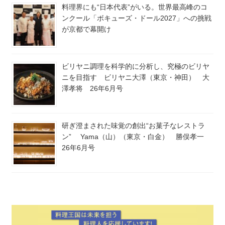
料理界にも“日本代表”がいる。世界最高峰のコ
ンクール「ボキューズ・ドール2027」への挑戦
が京都で幕開け
ビリヤニ調理を科学的に分析し、究極のビリヤ
ニを目指す ビリヤニ大澤（東京・神田） 大
澤孝将 26年6月号
研ぎ澄まされた味覚の創出“お菓子なレストラ
ン” Yama（山）（東京・白金） 勝俣孝一
26年6月号