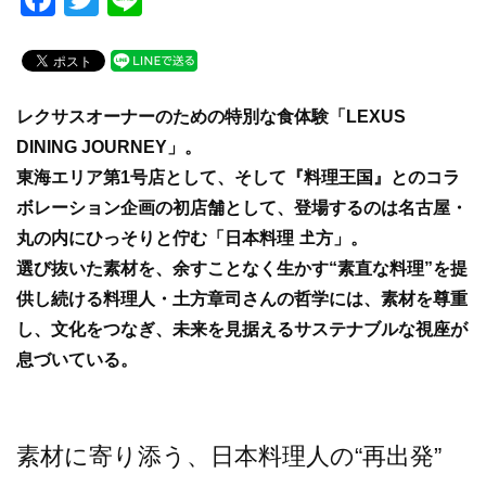
a
wi
n
c
tt
e
e
er
レクサスオーナーのための特別な食体験「LEXUS
b
DINING JOURNEY」。
o
東海エリア第1号店として、そして『料理王国』とのコラ
o
ボレーション企画の初店舗として、登場するのは名古屋・
k
丸の内にひっそりと佇む「日本料理 𡈽方」。
選び抜いた素材を、余すことなく生かす“素直な料理”を提
供し続ける料理人・土方章司さんの哲学には、素材を尊重
し、文化をつなぎ、未来を見据えるサステナブルな視座が
息づいている。
素材に寄り添う、日本料理人の“再出発”