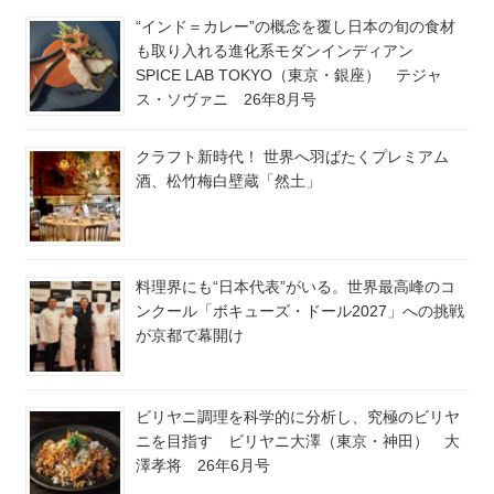
“インド＝カレー”の概念を覆し日本の旬の食材
も取り入れる進化系モダンインディアン
SPICE LAB TOKYO（東京・銀座） テジャ
ス・ソヴァニ 26年8月号
クラフト新時代！ 世界へ羽ばたくプレミアム
酒、松竹梅白壁蔵「然土」
料理界にも“日本代表”がいる。世界最高峰のコ
ンクール「ボキューズ・ドール2027」への挑戦
が京都で幕開け
ビリヤニ調理を科学的に分析し、究極のビリヤ
ニを目指す ビリヤニ大澤（東京・神田） 大
澤孝将 26年6月号