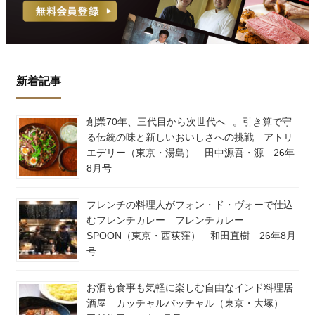
新着記事
創業70年、三代目から次世代へ─。引き算で守
る伝統の味と新しいおいしさへの挑戦 アトリ
エデリー（東京・湯島） 田中源吾・源 26年
8月号
フレンチの料理人がフォン・ド・ヴォーで仕込
むフレンチカレー フレンチカレー
SPOON（東京・西荻窪） 和田直樹 26年8月
号
お酒も食事も気軽に楽しむ自由なインド料理居
酒屋 カッチャルバッチャル（東京・大塚）