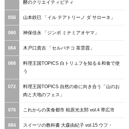
酵のクリエイティビティ
056
山本鉄巳 「イル テアトリーノ ダ サローネ」
060
神保佳永 「ジンボ ミナミアオヤマ」
064
木戸口貴吉 「セルバチコ 茶雲霞」
068
料理王国TOPICS 白トリュフを知る＆和食で使
う
072
料理王国TOPICS 自然の命に向き合う「山のお
肉と大地のフェス」
076
これからの美食都市 柏原光太郎 vol.4 帯広市
084
スイーツの教科書 大森由紀子 vol.15 ウフ・