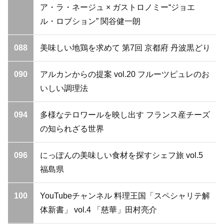
ア・ラ・ネージュ × ガストロノミー“ジョエ
ル・ロブション” 関谷健一朗
088
美味しい地鶏を求めて 第7回 京都府 丹波黒どり
090
アルカンからの提案 vol.20 フルーツピュレのお
いしい調理法
094
多様なテロワールを映し出す フランス産チーズ
の知られざる世界
096
にっぽんの美味しい食材を探すシェフ旅 vol.5
福島県
100
YouTubeチャンネル 料理王国「スペシャリテ解
体新書」 vol.4 「慈華」田村亮介