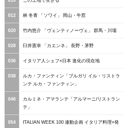
010
この土地で生きる
012
林 冬青 「ソワイ」 岡山・牛窓
020
竹内悠介 「ヴェンティノーヴェ」 群馬・川場
028
臼井憲幸 「カエンネ」 長野・茅野
036
イタリア人シェフ×日本 進化の現在地
038
ルカ・ファンティン「ブルガリ イル・リストラ
ンテ ルカ・ファンティン」
046
カルミネ・アマランテ「アルマーニ/リストラン
テ」
054
ITALIAN WEEK 100 連動企画 イタリア料理×発