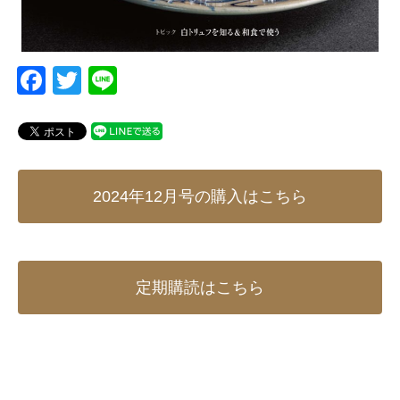
F
T
Li
a
wi
n
c
tt
e
e
er
b
2024年12月号の購入はこちら
o
o
k
定期購読はこちら