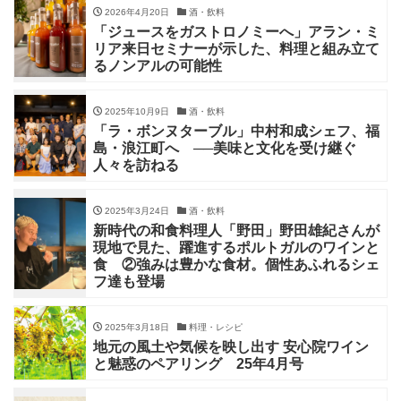
2026年4月20日
酒・飲料
「ジュースをガストロノミーへ」アラン・ミ
リア来日セミナーが示した、料理と組み立て
るノンアルの可能性
2025年10月9日
酒・飲料
「ラ・ボンヌターブル」中村和成シェフ、福
島・浪江町へ ──美味と文化を受け継ぐ
人々を訪ねる
2025年3月24日
酒・飲料
新時代の和食料理人「野田」野田雄紀さんが
現地で見た、躍進するポルトガルのワインと
食 ②強みは豊かな食材。個性あふれるシェ
フ達も登場
2025年3月18日
料理・レシピ
地元の風土や気候を映し出す 安心院ワイン
と魅惑のペアリング 25年4月号