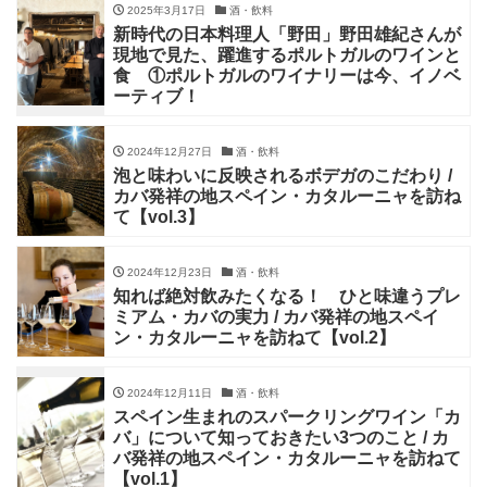
2025年3月17日
酒・飲料
新時代の日本料理人「野田」野田雄紀さんが
現地で見た、躍進するポルトガルのワインと
食 ①ポルトガルのワイナリーは今、イノベ
ーティブ！
2024年12月27日
酒・飲料
泡と味わいに反映されるボデガのこだわり /
カバ発祥の地スペイン・カタルーニャを訪ね
て【vol.3】
2024年12月23日
酒・飲料
知れば絶対飲みたくなる！ ひと味違うプレ
ミアム・カバの実力 / カバ発祥の地スペイ
ン・カタルーニャを訪ねて【vol.2】
2024年12月11日
酒・飲料
スペイン生まれのスパークリングワイン「カ
バ」について知っておきたい3つのこと / カ
バ発祥の地スペイン・カタルーニャを訪ねて
【vol.1】