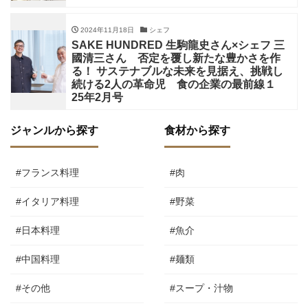
2024年11月18日
シェフ
SAKE HUNDRED 生駒龍史さん×シェフ 三
國清三さん 否定を覆し新たな豊かさを作
る！ サステナブルな未来を見据え、挑戦し
続ける2人の革命児 食の企業の最前線１
25年2月号
ジャンルから探す
食材から探す
#フランス料理
#肉
#イタリア料理
#野菜
#日本料理
#魚介
#中国料理
#麺類
#その他
#スープ・汁物