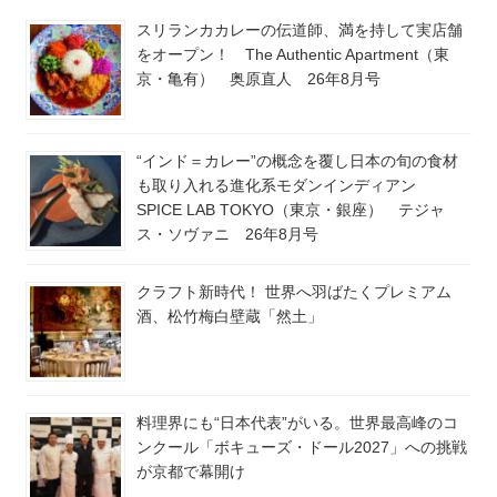
スリランカカレーの伝道師、満を持して実店舗
をオープン！ The Authentic Apartment（東
京・亀有） 奥原直人 26年8月号
“インド＝カレー”の概念を覆し日本の旬の食材
も取り入れる進化系モダンインディアン
SPICE LAB TOKYO（東京・銀座） テジャ
ス・ソヴァニ 26年8月号
クラフト新時代！ 世界へ羽ばたくプレミアム
酒、松竹梅白壁蔵「然土」
料理界にも“日本代表”がいる。世界最高峰のコ
ンクール「ボキューズ・ドール2027」への挑戦
が京都で幕開け