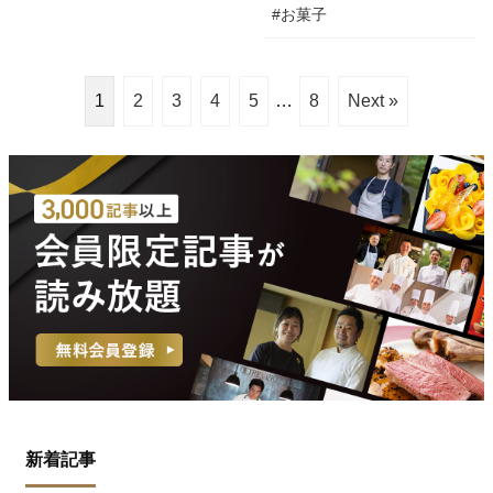
#お菓子
1
2
3
4
5
…
8
Next »
新着記事