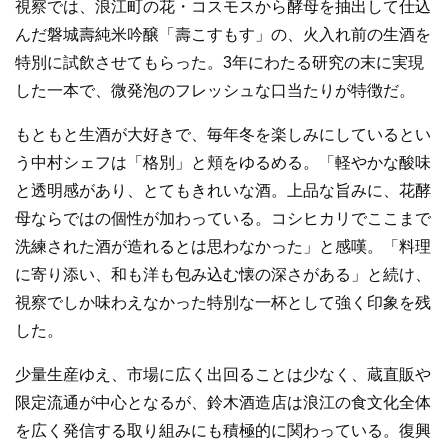
視察では、浪江町の花・コスモスから酵母を抽出して仕込
んだ磐城壽純米吟醸「壽こすもす」の、火入れ前の生酒を
特別に試飲させてもらった。3年にわたる研究の末に実現
した一本で、微発泡のフレッシュな口当たりが特徴だ。
もともと生酒が大好きで、毎年冬を楽しみにしているとい
う中村シェフは「格別」と頬をゆるめる。「軽やかな酸味
と透明感があり、とてもきれいな酒。上品な旨みに、花酵
母ならではの個性が加わっている。コシヒカリでここまで
洗練された酒が造れるとは思わなかった」と感嘆。「料理
に寄り添い、和も洋も包み込む懐の深さがある」と続け、
視察でしか味わえなかった特別な一杯として強く印象を残
した。
少量生産ゆえ、市場に広く出回ることは少なく、蔵直販や
限定流通が中心となるが、鈴木酒造店は浪江の食文化全体
を広く発信する取り組みにも積極的に関わっている。復興