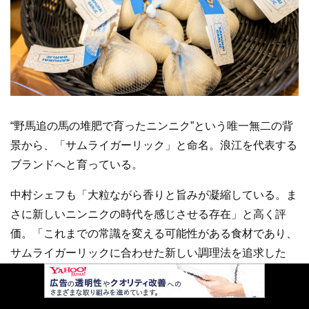
“野馬追の馬の堆肥で育ったニンニク”という唯一無二の背
景から、「サムライガーリック」と命名。浪江を代表する
ブランドへと育っている。
中村シェフも「大粒ながら香りと旨みが凝縮している。ま
さに新しいニンニクの時代を感じさせる存在」と高く評
価。「これまでの常識を変える可能性がある食材であり、
サムライガーリックに合わせた新しい調理法を追求した
い」と意気込みを見せる。
評判は口コミで広がり、町内だけでなく仙台や首都圏のレ