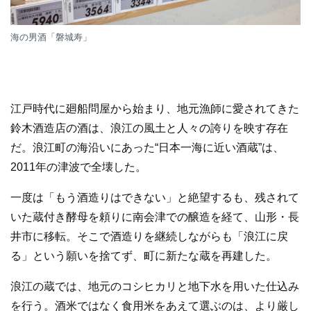
海の男酒「磐城寿」
江戸時代に廻船問屋から始まり、地元漁師に愛されてきた
鈴木酒造店の酒は、浪江の風土と人々の誇りを映す存在
だ。浪江町の海沿いにあった“日本一海に近い酒蔵”は、
2011年の津波で全壊した。
一度は「もう酒造りはできない」と絶望するも、残されて
いた蔵付き酵母を頼りに南会津での醸造を経て、山形・長
井市に移転。そこで酒造りを継続しながらも「浪江に戻
る」という願いを捨てず、町に新たな蔵を再建した。
浪江の蔵では、地元のコシヒカリと地下水を用いた仕込み
を行う。酒米ではなく食用米をあえて選ぶのは、より厳し