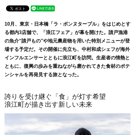
a
wi
n
c
tt
e
e
er
10月、東京・日本橋「ラ・ボンヌターブル」をはじめとす
b
る都内3店舗で、「浪江フェア」が幕を開けた。請戸漁港
o
の魚介“請戸もの”や地元農産物を用いた特別メニューが登
o
場する予定だ。その開催に先立ち、中村和成シェフが海外
k
インフルエンサーとともに浪江町を訪問。生産者の情熱と
ともに、復興の歩みを重ねながら磨かれてきた食材のポテ
ンシャルを再発見する旅となった。
誇りを受け継ぐ「食」が灯す希望
浪江町が描き出す新しい未来