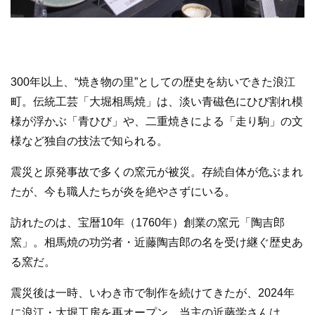
300年以上、“焼き物の里”としての歴史を紡いできた浪江
町。伝統工芸「大堀相馬焼」は、淡い青磁色にひび割れ模
様が浮かぶ「青ひび」や、二重焼きによる「走り駒」の文
様など独自の技法で知られる。
震災と原発事故で多くの窯元が被災。存続自体が危ぶまれ
たが、今も職人たちが炎を絶やさずにいる。
訪れたのは、宝暦10年（1760年）創業の窯元「陶吉郎
窯」。相馬焼の功労者・近藤陶吉郎の名を受け継ぐ歴史あ
る窯だ。
震災後は一時、いわき市で制作を続けてきたが、2024年
に浪江・大堀工房を再オープン。当主の近藤学さんは、