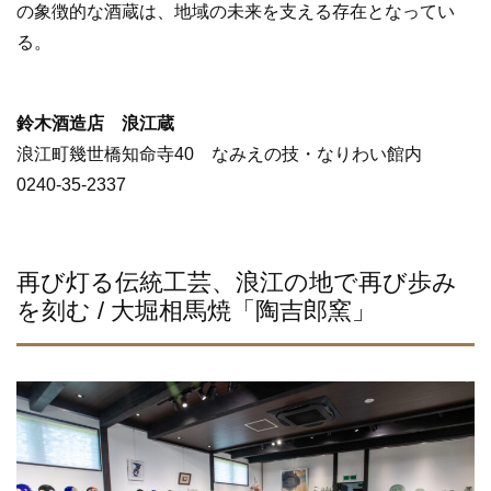
の象徴的な酒蔵は、地域の未来を支える存在となってい
る。
鈴木酒造店 浪江蔵
浪江町幾世橋知命寺40 なみえの技・なりわい館内
0240-35-2337
再び灯る伝統工芸、浪江の地で再び歩み
を刻む / 大堀相馬焼「陶吉郎窯」