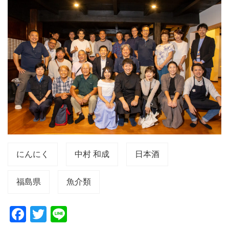
にんにく
中村 和成
日本酒
福島県
魚介類
F
T
Li