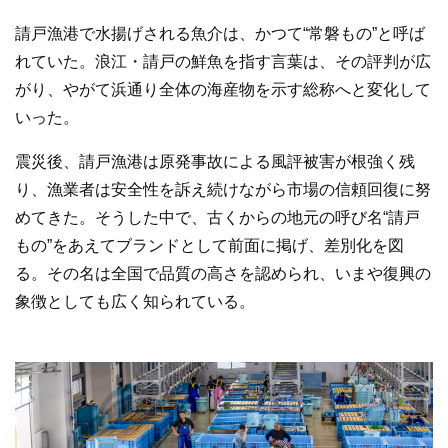
請戸漁港で水揚げされる魚介は、かつて“常磐もの”と呼ば
れていた。浪江・請戸の鮮魚を指す言葉は、その評判が広
がり、やがて浜通り全体の海産物を示す総称へと変化して
いった。
震災後、請戸漁港は原発事故による風評被害が根強く残
り、漁業者は安全性を訴え続けながら市場の信頼回復に努
めてきた。そうした中で、古くからの地元の呼び名“請戸
もの”をあえてブランドとして前面に掲げ、差別化を図
る。その名は全国で品質の高さを認められ、いまや復興の
象徴としても広く知られている。