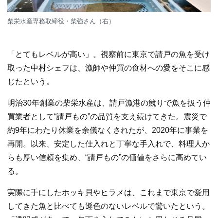
柴栄水産専務取締役・柴強さん（右）
「とてもレベルが高い」。視察前に東京で請戸の魚を受け
取った中村シェフは、漁師や仲買の食材への愛をそこに感
じたという。
明治30年創業の柴栄水産は、請戸漁港の競りで魚を扱う仲
買業者として“請戸もの”の品質を支え続けてきた。震災で
約9年にわたり休業を余儀なくされたが、2020年に事業を
再開。以来、安定した仕入れと丁寧な手入れで、料理人か
らも厚い信頼を集め、“請戸もの”の価値をさらに高めてい
る。
実際に手にしたホッキ貝やヒラメは、これまで東京で愛用
してきた魚と比べても遜色のないレベルで驚いたという。