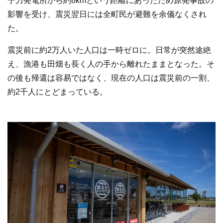
子力発電所から約8kmという距離にあったため原発事故の
影響を受け、震災翌日には全町民が避難を余儀なくされ
た。
震災前に約2万人いた人口は一時ゼロに。日常が突然途絶
え、漁港も田畑も長く人の手から離れたままとなった。そ
の後も帰還は容易ではなく、現在の人口は震災前の一割、
約2千人にとどまっている。