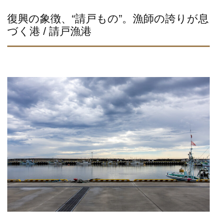
復興の象徴、“請戸もの”。漁師の誇りが息
づく港 / 請戸漁港