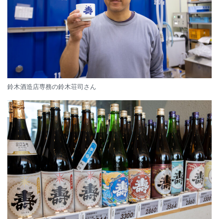
鈴木酒造店専務の鈴木荘司さん