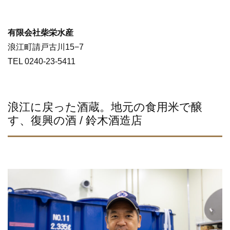
有限会社柴栄水産
浪江町請戸古川15−7
TEL 0240-23-5411
浪江に戻った酒蔵。地元の食用米で醸
す、復興の酒 / 鈴木酒造店