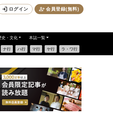
ログイン
会員登録(無料)
歴史・文化
本誌一覧
ナ行
ハ行
マ行
ヤ行
ラ・ワ行