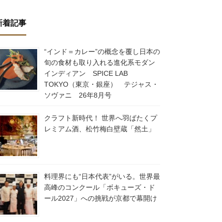
新着記事
“インド＝カレー”の概念を覆し日本の
旬の食材も取り入れる進化系モダン
インディアン SPICE LAB
TOKYO（東京・銀座） テジャス・
ソヴァニ 26年8月号
クラフト新時代！ 世界へ羽ばたくプ
レミアム酒、松竹梅白壁蔵「然土」
料理界にも“日本代表”がいる。世界最
高峰のコンクール「ボキューズ・ド
ール2027」への挑戦が京都で幕開け