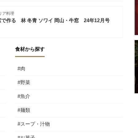
リア料理
作る 林 冬青 ソワイ 岡山・牛窓 24年12月号
食材から探す
#肉
#野菜
#魚介
#麺類
#スープ・汁物
#お菓子