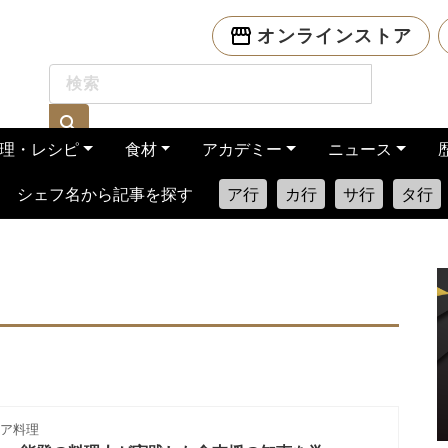
オンラインストア
理・レシピ
食材
アカデミー
ニュース
シェフ名から記事を探す
ア行
カ行
サ行
タ行
ア料理