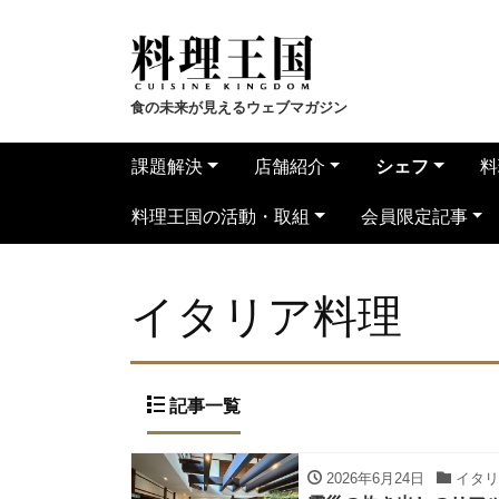
食の未来が見えるウェブマガジン
課題解決
店舗紹介
シェフ
料
料理王国の活動・取組
会員限定記事
イタリア料理
記事一覧
2026年6月24日
イタリ