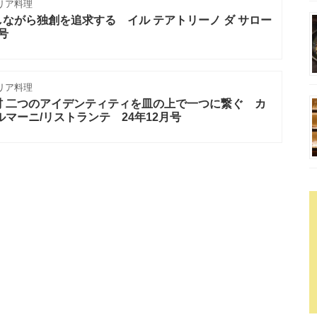
リア料理
ながら独創を追求する イル テアトリーノ ダ サロー
号
リア料理
材 二つのアイデンティティを皿の上で一つに繋ぐ カ
マーニ/リストランテ 24年12月号