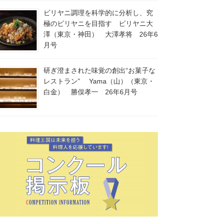
ビリヤニ調理を科学的に分析し、究
極のビリヤニを目指す ビリヤニ大
澤（東京・神田） 大澤孝将 26年6
月号
研ぎ澄まされた味覚の創出“お菓子な
レストラン” Yama（山）（東京・
白金） 勝俣孝一 26年6月号