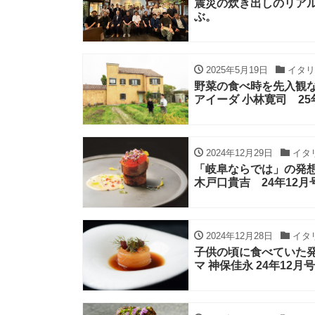
震災の炊き出しのリア
ぶ。
2025年5月19日
イタリ
野菜の食べ時を先入観
アイーダ 小林寛司 25
2024年12月29日
イタ
「岐阜ならでは」の発
木戸口貴吉 24年12
2024年12月28日
イタ
子供の頃に食べていた
マ 神保佳永 24年12月号