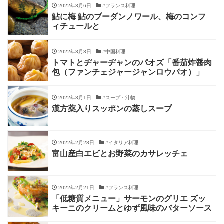
2022年3月6日
#フランス料理
鮎に梅 鮎のブーダンノワール、梅のコンフ
ィチュールと
2022年3月3日
#中国料理
トマトとヂャーヂャンのパオズ「番茄炸醤肉
包（ファンチェジャージャンロウパオ）」
2022年3月1日
#スープ・汁物
漢方薬入りスッポンの蒸しスープ
2022年2月28日
#イタリア料理
富山産白エビとお野菜のカサレッチェ
2022年2月21日
#フランス料理
「低糖質メニュー」サーモンのグリエ ズッ
キーニのクリームとゆず風味のバターソース