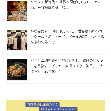
クラフト新時代！ 世界へ羽ばたくプレミアム
酒、松竹梅白壁蔵「然土」
料理界にも“日本代表”がいる。世界最高峰のコ
ンクール「ボキューズ・ドール2027」への挑戦
が京都で幕開け
ビリヤニ調理を科学的に分析し、究極のビリヤ
ニを目指す ビリヤニ大澤（東京・神田） 大
澤孝将 26年6月号