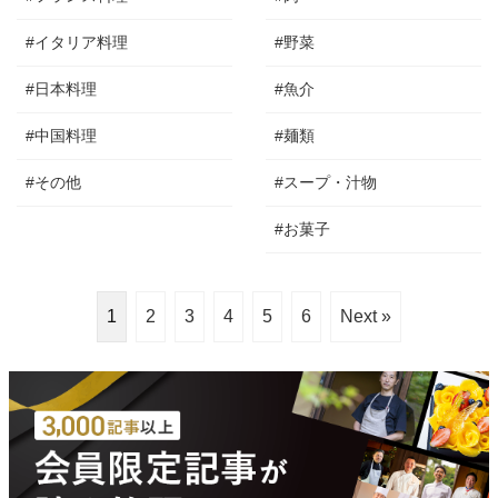
#イタリア料理
#野菜
#日本料理
#魚介
#中国料理
#麺類
#その他
#スープ・汁物
#お菓子
1
2
3
4
5
6
Next »