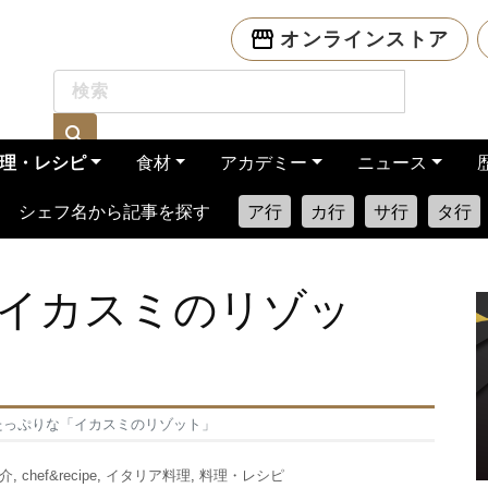
オンラインストア
理・レシピ
食材
アカデミー
ニュース
シェフ名から記事を探す
ア行
カ行
サ行
タ行
イカスミのリゾッ
たっぷりな「イカスミのリゾット」
魚介
,
chef&recipe
,
イタリア料理
,
料理・レシピ