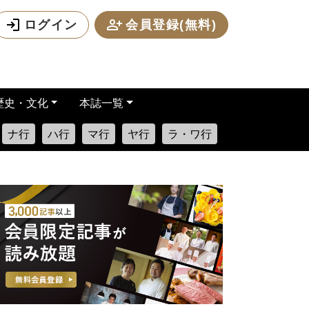
ログイン
会員登録(無料)
歴史・文化
本誌一覧
ナ行
ハ行
マ行
ヤ行
ラ・ワ行