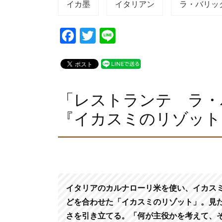
イカ墨
イタリアン
ラ・バリッ
F
T
Li
a
wi
n
c
tt
e
e
er
b
「レストランテ ラ・
o
『イカスミのリゾット
o
k
イタリアのカルナローリ米を使い、イカス
どを合わせた「イカスミのリゾット」。見
さを引き立てる。「何が主役かを考えて、