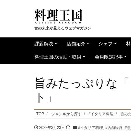
食の未来が見えるウェブマガジン
課題解決
店舗紹介
シェフ
料
料理王国の活動・取組
会員限定記事
旨みたっぷりな「
ト」
TOP
ジャンルから探す
#イタリア料理
旨み
2022年3月23日
#イタリア料理
,
#店舗経営
,
#