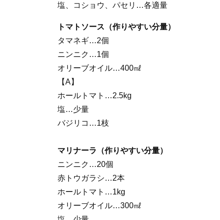
塩、コショウ、パセリ…各適量
トマトソース（作りやすい分量）
タマネギ…2個
ニンニク…1個
オリーブオイル…400㎖
【A】
ホールトマト…2.5kg
塩…少量
バジリコ…1枝
マリナーラ（作りやすい分量）
ニンニク…20個
赤トウガラシ…2本
ホールトマト…1kg
オリーブオイル…300㎖
塩…少量