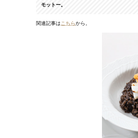
モットー。
関連記事は
こちら
から。