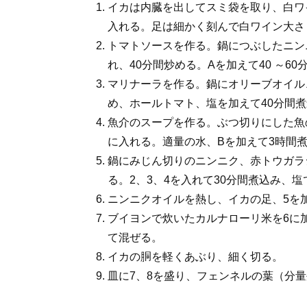
イカは内臓を出してスミ袋を取り、白ワ
入れる。足は細かく刻んで白ワイン大さ
トマトソースを作る。鍋につぶしたニン
れ、40分間炒める。Aを加えて40 ～6
マリナーラを作る。鍋にオリーブオイル
め、ホールトマト、塩を加えて40分間
魚介のスープを作る。ぶつ切りにした魚
に入れる。適量の水、Bを加えて3時間
鍋にみじん切りのニンニク、赤トウガラ
る。2、3、4を入れて30分間煮込み、
ニンニクオイルを熱し、イカの足、5を
ブイヨンで炊いたカルナローリ米を6に
て混ぜる。
イカの胴を軽くあぶり、細く切る。
皿に7、8を盛り、フェンネルの葉（分