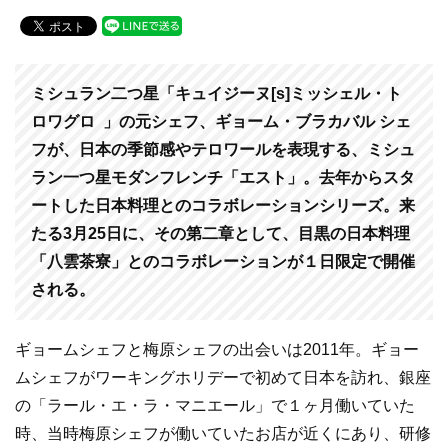
a
wi
n
c
tt
e
e
er
b
ミシュラン二つ星「キュイジーヌ[s]ミッシェル・ト
o
ロワグロ 」の元シェフ、ギョーム・ブラカバル シェ
フが、日本の季節感やテロワールを表現する、ミシュ
o
ラン一つ星モダンフレンチ「エスト」。去年からスタ
k
ートした日本料理とのコラボレーションシリーズ。来
たる3月25日に、その第二章として、目黒の日本料理
「八雲茶寮」とのコラボレーションが１日限定で開催
される。
ギョームシェフと梅原シェフの出会いは2011年。ギョー
ムシェフがワーキングホリデーで初めて日本を訪れ、銀座
の「ラール・エ・ラ・マニエール」で１ヶ月働いていた
時、当時梅原シェフが働いていたお店が近くにあり、研修