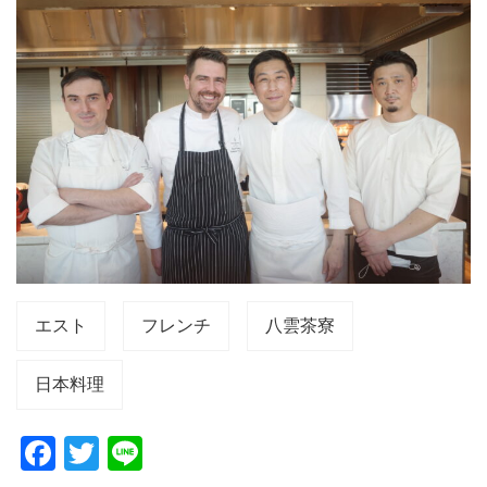
エスト
フレンチ
八雲茶寮
日本料理
F
T
Li