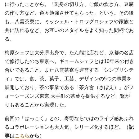
に行ったことから。「刺身の切り方、ご飯の炊き方、豆腐
の作り方など、色々勉強させてもらった」という。その後
も、八雲茶寮に、ミッシェル・トロワグロシェフや家族と
共に訪れるなど、お互いのスタイルをよく知った間柄であ
る。
梅原シェフは大分県出身で、たん熊北店など、京都の名店
で修行したのち東京へ。ギョームシェフとは10年来の付き
合いであること、また八雲茶寮を運営する「シンプリシテ
ィ」では、食、茶、菓子、工芸、デザインの5つの事業を
展開しており、茶の事業である「茶方會（さぼえ）」がフ
ォーシーズンズ東京 大手町の茶葉を提供するなど、繋が
りもあることから実現した。
前回の「はっこく」との、寿司ならではのライブ感あふれ
るコラボレーションも大人気、シリーズ化するほど。（
記
事は
こちら
から
）