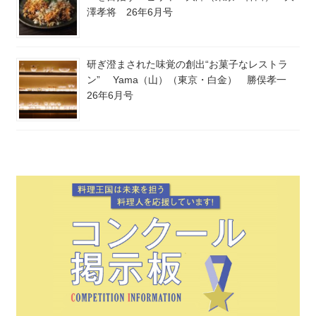
澤孝将 26年6月号
研ぎ澄まされた味覚の創出“お菓子なレストラ
ン” Yama（山）（東京・白金） 勝俣孝一
26年6月号