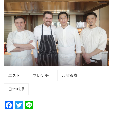
エスト
フレンチ
八雲茶寮
日本料理
F
T
Li