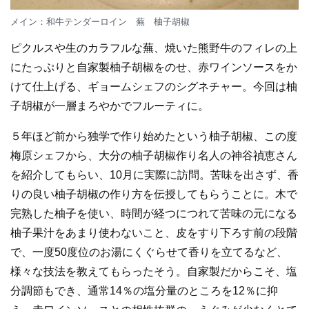
メイン：和牛テンダーロイン 蕪 柚子胡椒
ピクルスや生のカラフルな蕪、焼いた熊野牛のフィレの上
にたっぷりと自家製柚子胡椒をのせ、赤ワインソースをか
けて仕上げる、ギョームシェフのシグネチャー。今回は柚
子胡椒が一層まろやかでフルーティに。
５年ほど前から独学で作り始めたという柚子胡椒、この度
梅原シェフから、大分の柚子胡椒作り名人の神谷禎恵さん
を紹介してもらい、10月に実際に訪問。苦味を出さず、香
りの良い柚子胡椒の作り方を伝授してもらうことに。木で
完熟した柚子を使い、時間が経つにつれて苦味の元になる
柚子果汁をあまり使わないこと、皮をすり下ろす前の段階
で、一度50度位のお湯にくぐらせて香りを立てるなど、
様々な技法を教えてもらったそう。自家製だからこそ、塩
分調節もでき、通常14％の塩分量のところを12％に抑