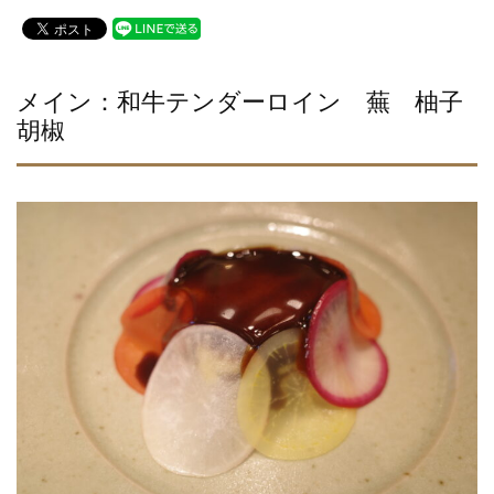
a
wi
n
c
tt
e
e
er
b
メイン：和牛テンダーロイン 蕪 柚子
胡椒
o
o
k