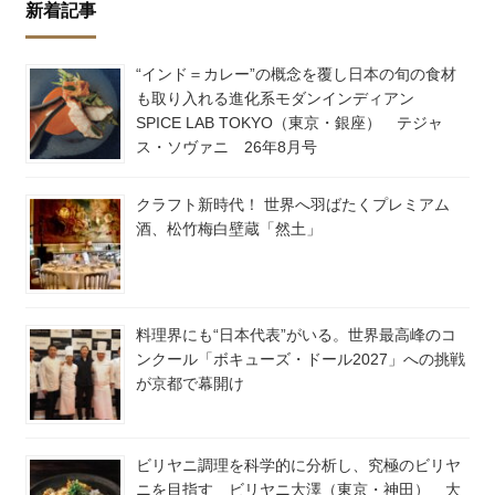
新着記事
“インド＝カレー”の概念を覆し日本の旬の食材
も取り入れる進化系モダンインディアン
SPICE LAB TOKYO（東京・銀座） テジャ
ス・ソヴァニ 26年8月号
クラフト新時代！ 世界へ羽ばたくプレミアム
酒、松竹梅白壁蔵「然土」
料理界にも“日本代表”がいる。世界最高峰のコ
ンクール「ボキューズ・ドール2027」への挑戦
が京都で幕開け
ビリヤニ調理を科学的に分析し、究極のビリヤ
ニを目指す ビリヤニ大澤（東京・神田） 大