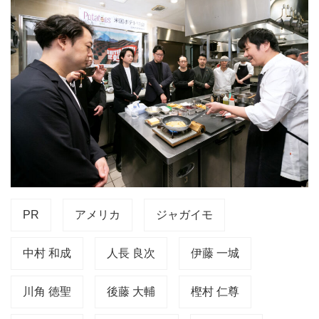
PR
アメリカ
ジャガイモ
中村 和成
人長 良次
伊藤 一城
川角 徳聖
後藤 大輔
樫村 仁尊