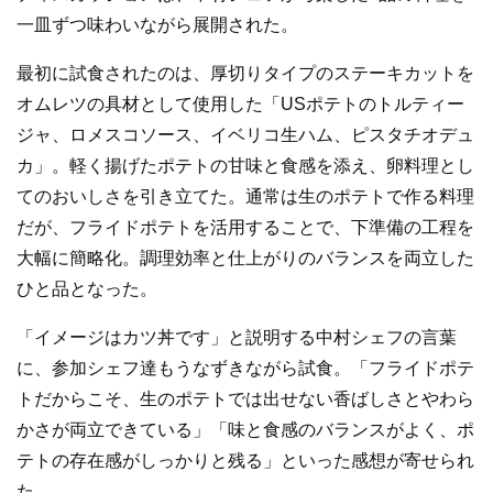
一皿ずつ味わいながら展開された。
最初に試食されたのは、厚切りタイプのステーキカットを
オムレツの具材として使用した「USポテトのトルティー
ジャ、ロメスコソース、イベリコ生ハム、ピスタチオデュ
カ」。軽く揚げたポテトの甘味と食感を添え、卵料理とし
てのおいしさを引き立てた。通常は生のポテトで作る料理
だが、フライドポテトを活用することで、下準備の工程を
大幅に簡略化。調理効率と仕上がりのバランスを両立した
ひと品となった。
「イメージはカツ丼です」と説明する中村シェフの言葉
に、参加シェフ達もうなずきながら試食。「フライドポテ
トだからこそ、生のポテトでは出せない香ばしさとやわら
かさが両立できている」「味と食感のバランスがよく、ポ
テトの存在感がしっかりと残る」といった感想が寄せられ
た。