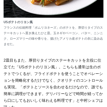
USポテトのリヨン風
フランスの伝統料理「ポムリヨネーズ」のポテトを、厚切りタイプのス
テーキカットへ置き換えたひと皿。玉ネギやベーコン、バター、ニンニ
ク、ローズマリーの味や香りを、揚げたアメリカ産ポテトの衣に染み込
ませた。
2皿目もまた、厚切りタイプのステーキカットを主役に仕
立てた「USポテトのリヨン風」。こちらも通常は生のポ
テトでつくるが、フライドポテトを使うことでオペレーシ
ョンを簡略化するだけでなく、クオリティのコントロール
も実現。「ポテトとソースを合わせるだけなので、誰でも
簡単に調理ができます。デリバリーなどで時間が経ってか
ら口にしてもおいしく味わえる料理です」と中村シェフは