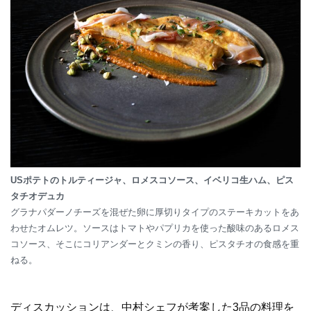
USポテトのトルティージャ、ロメスコソース、イベリコ生ハム、ピス
タチオデュカ
グラナパダーノチーズを混ぜた卵に厚切りタイプのステーキカットをあ
わせたオムレツ。ソースはトマトやパプリカを使った酸味のあるロメス
コソース、そこにコリアンダーとクミンの香り、ピスタチオの食感を重
ねる。
ディスカッションは、中村シェフが考案した3品の料理を