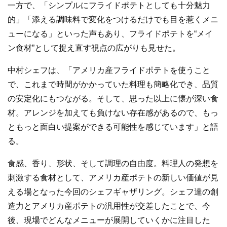
一方で、「シンプルにフライドポテトとしても十分魅力
的」「添える調味料で変化をつけるだけでも目を惹くメニ
ューになる」といった声もあり、フライドポテトを“メイ
ン食材”として捉え直す視点の広がりも見せた。
中村シェフは、「アメリカ産フライドポテトを使うこと
で、これまで時間がかかっていた料理も簡略化でき、品質
の安定化にもつながる。そして、思った以上に懐が深い食
材。アレンジを加えても負けない存在感があるので、もっ
ともっと面白い提案ができる可能性を感じています」と語
る。
食感、香り、形状、そして調理の自由度。料理人の発想を
刺激する食材として、アメリカ産ポテトの新しい価値が見
える場となった今回のシェフギャザリング。シェフ達の創
造力とアメリカ産ポテトの汎用性が交差したことで、今
後、現場でどんなメニューが展開していくかに注目した