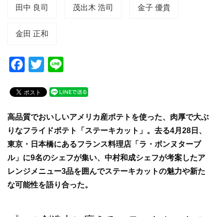
田中 良司
茂出木 浩司
金子 優貴
金田 正和
F
T
Li
a
wi
n
c
tt
e
e
er
高品質でおいしいアメリカ産ポテトを使った、肉厚で大ぶ
b
りなフライドポテト「ステーキカット」。去る4月28日、
o
東京・日本橋にあるフランス料理店「ラ・ボンヌターブ
o
ル」に9名のシェフが集い、中村和成シェフが考案したア
k
レンジメニュー3品を囲んでステーキカットの魅力や新た
な可能性を語り合った。