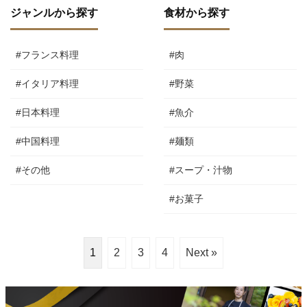
ジャンルから探す
食材から探す
#フランス料理
#肉
#イタリア料理
#野菜
#日本料理
#魚介
#中国料理
#麺類
#その他
#スープ・汁物
#お菓子
1
2
3
4
Next »