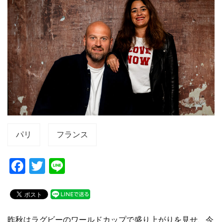
パリ
フランス
F
T
Li
a
wi
n
c
tt
e
e
er
昨秋はラグビーのワールドカップで盛り上がりを見せ、今