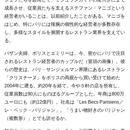
成長させ、従業員たちを支えるステファン・マニゴという
経営者がいることは、以前紹介したことがある。マニゴを
はじめ、特にパリには辣腕の個性的な経営者が多数存在
し、多様なスタイルを展開するレストラン業界を支えてい
る。
バザン夫婦、ボリスとエミリーは、今、密かにパリで注目
されるレストラン経営者のカップルだ（冒頭の画像）。彼
らの歴史は、パリ・サンジェルマン界隈にあるレストラン
「クリスチーヌ」をボリスの両親から買い受けて始めた
2004年に遡る。約20年を経て、今や５軒の店を所有し、
従業員数は90人にものぼるグループとした。年商は800万
ユーロにも（約12億円）。社名は「Les Becs Parisiens／
レ・ベック・パリジャン」。「うまい物好きのパリジャン
（複数形）」とでも訳せるか。