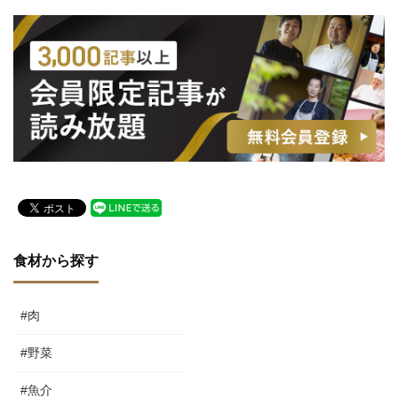
食材から探す
#肉
#野菜
#魚介