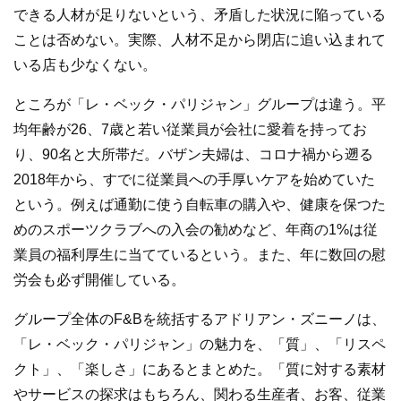
できる人材が足りないという、矛盾した状況に陥っている
ことは否めない。実際、人材不足から閉店に追い込まれて
いる店も少なくない。
ところが「レ・ベック・パリジャン」グループは違う。平
均年齢が26、7歳と若い従業員が会社に愛着を持ってお
り、90名と大所帯だ。バザン夫婦は、コロナ禍から遡る
2018年から、すでに従業員への手厚いケアを始めていた
という。例えば通勤に使う自転車の購入や、健康を保つた
めのスポーツクラブへの入会の勧めなど、年商の1%は従
業員の福利厚生に当てているという。また、年に数回の慰
労会も必ず開催している。
グループ全体のF&Bを統括するアドリアン・ズニーノは、
「レ・ベック・パリジャン」の魅力を、「質」、「リスペ
クト」、「楽しさ」にあるとまとめた。「質に対する素材
やサービスの探求はもちろん、関わる生産者、お客、従業