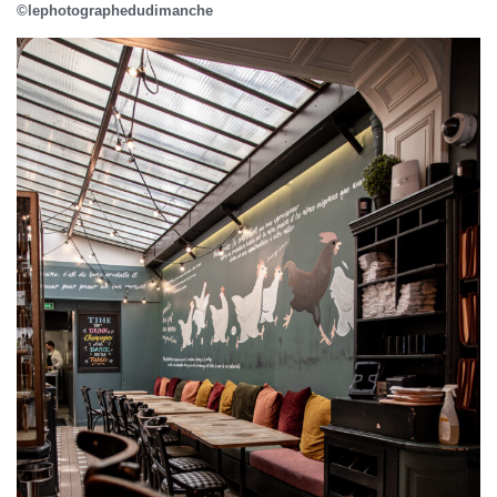
©lephotographedudimanche