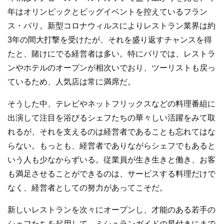
b
年はオリンピックとビッグイベントを控えているフラン
o
ス・パリ。新型コロナウィルスによりレストラン業界は約
o
3年の間大打撃を受けたが、それを盛り返すチャンスを得
k
たと、賭けにでる経営者は多い。特にパリでは、レストラ
ンやホテルのオープンが相次いでおり、ツーリストも戻っ
ているため、人気店は常に満席だ。
そうした中、テレビやネットフリックスなどの料理番組に
出演して注目を浴びるシェフたちの華々しい活躍をみて取
れるが、それを支えるのは経営者であることも忘れてはな
らない。もっとも、経営者でありながらシェフでもあると
いう人も少なからずいる。従業員が生き生きと働き、お客
も満足させることができるのは、サービスする料理だけで
なく、経営者としての努力があってこそだ。
新しいレストランを次々にオープンし、才能のある若手の
シェフたちを起用して、ミシュランガイドの星付きにまで