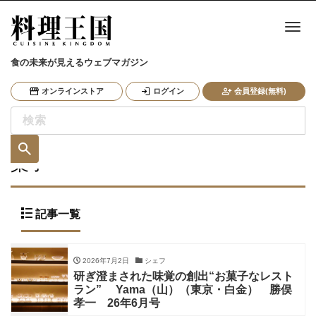
ナ
食の未来が見えるウェブマガジン
オンラインストア
ログイン
会員登録(無料)
菓子
記事一覧
2026年7月2日
シェフ
研ぎ澄まされた味覚の創出“お菓子なレスト
ラン” Yama（山）（東京・白金） 勝俣
孝一 26年6月号