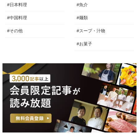
#日本料理
#魚介
#中国料理
#麺類
#その他
#スープ・汁物
#お菓子