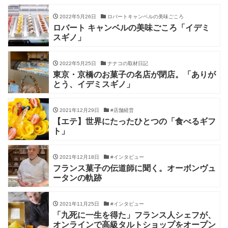
2022年5月26日
ロバートキャンベルの美味ごころ
ロバート キャンベルの美味ごころ「イデミ
スギノ」
2022年5月25日
ナナコの取材日記
東京・京橋のお菓子の名店が閉店。「ありが
とう、イデミスギノ」
2021年12月29日
#店舗経営
【エテ】世界にたったひとつの「食べるギフ
ト」
2021年12月18日
#インタビュー
フランス菓子の伝道師に聞く。オーボンヴュ
ータンの軌跡
2021年11月25日
#インタビュー
「九死に一生を得た」フランス人シェフが、
オンラインで高級タルトショップをオープン