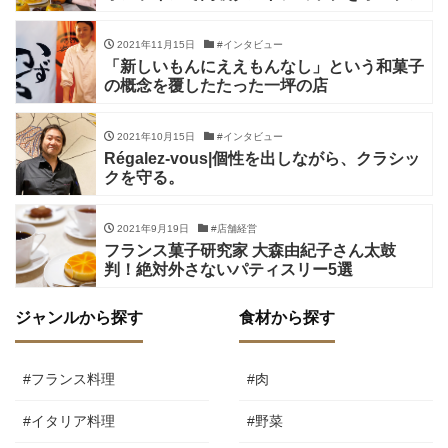
2021年11月15日
#インタビュー
「新しいもんにええもんなし」という和菓子
の概念を覆したたった一坪の店
2021年10月15日
#インタビュー
Régalez-vous|個性を出しながら、クラシッ
クを守る。
2021年9月19日
#店舗経営
フランス菓子研究家 大森由紀子さん太鼓
判！絶対外さないパティスリー5選
ジャンルから探す
食材から探す
#フランス料理
#肉
#イタリア料理
#野菜