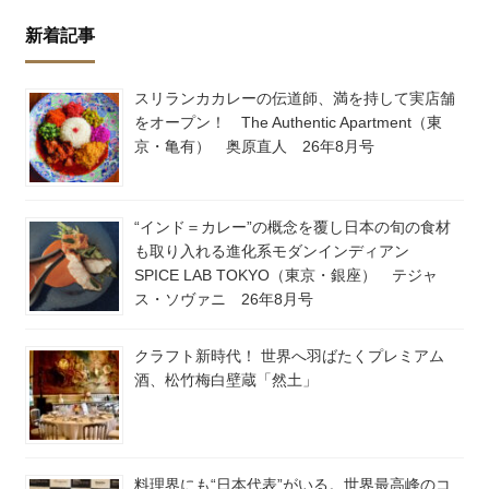
新着記事
スリランカカレーの伝道師、満を持して実店舗
をオープン！ The Authentic Apartment（東
京・亀有） 奥原直人 26年8月号
“インド＝カレー”の概念を覆し日本の旬の食材
も取り入れる進化系モダンインディアン
SPICE LAB TOKYO（東京・銀座） テジャ
ス・ソヴァニ 26年8月号
クラフト新時代！ 世界へ羽ばたくプレミアム
酒、松竹梅白壁蔵「然土」
料理界にも“日本代表”がいる。世界最高峰のコ