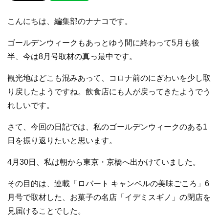
e
er
こんにちは、編集部のナナコです。
b
o
ゴールデンウィークもあっとゆう間に終わって5月も後
半、今は8月号取材の真っ最中です。
o
k
観光地はどこも混みあって、コロナ前のにぎわいを少し取
り戻したようですね。飲食店にも人が戻ってきたようでう
れしいです。
さて、今回の日記では、私のゴールデンウィークのある1
日を振り返りたいと思います。
4月30日、私は朝から東京・京橋へ出かけていました。
その目的は、
連載「ロバート キャンベルの美味ごころ」6
月号で取材した、お菓子の名店「イデミスギノ」の閉店を
見届けることでした。