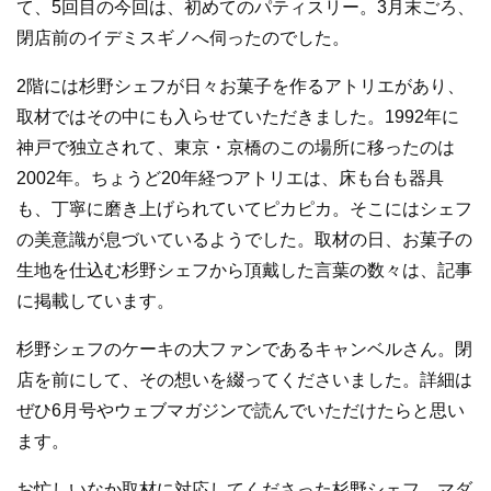
て、5回目の今回は、初めてのパティスリー。3月末ごろ、
閉店前のイデミスギノへ伺ったのでした。
2階には杉野シェフが日々お菓子を作るアトリエがあり、
取材ではその中にも入らせていただきました。1992年に
神戸で独立されて、東京・京橋のこの場所に移ったのは
2002年。ちょうど20年経つアトリエは、床も台も器具
も、丁寧に磨き上げられていてピカピカ。そこにはシェフ
の美意識が息づいているようでした。取材の日、お菓子の
生地を仕込む杉野シェフから頂戴した言葉の数々は、記事
に掲載しています。
杉野シェフのケーキの大ファンであるキャンベルさん。閉
店を前にして、その想いを綴ってくださいました。詳細は
ぜひ6月号やウェブマガジンで読んでいただけたらと思い
ます。
お忙しいなか取材に対応してくださった杉野シェフ、マダ