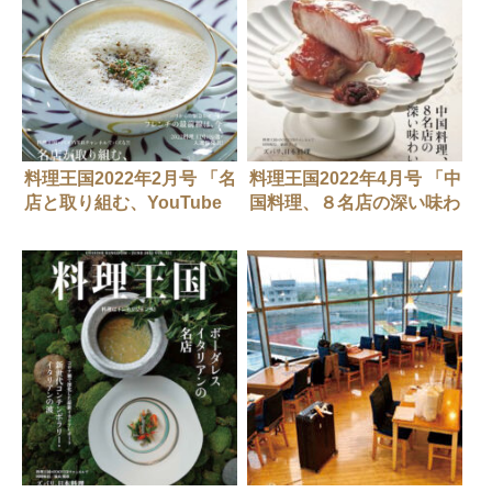
料理王国2022年2月号 「名
料理王国2022年4月号 「中
店と取り組む、YouTube
国料理、８名店の深い味わ
動画」
い」