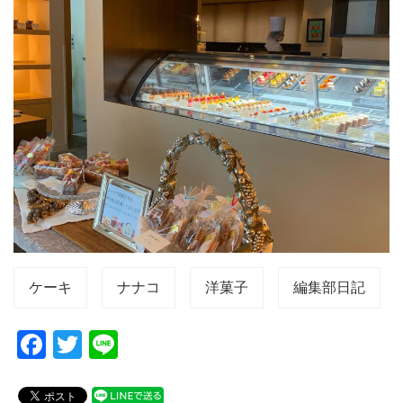
ケーキ
ナナコ
洋菓子
編集部日記
F
T
Li
a
wi
n
c
tt
e