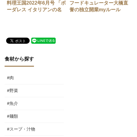
料理王国2022年6月号 「ボ
フードキュレーター大橋直
ーダレス イタリアンの名
誉の独立開業myルール
店」
vol.1 料理ができなくても
違う道を辿って独立開業し
た先は
食材から探す
#肉
#野菜
#魚介
#麺類
#スープ・汁物