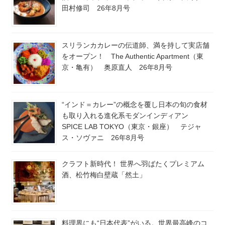
田村修司 26年8月号
スリランカカレーの伝道師、満を持して実店舗
をオープン！ The Authentic Apartment（東
京・亀有） 奥原直人 26年8月号
“インド＝カレー”の概念を覆し日本の旬の食材
も取り入れる進化系モダンインディアン
SPICE LAB TOKYO（東京・銀座） テジャ
ス・ソヴァニ 26年8月号
クラフト新時代！ 世界へ羽ばたくプレミアム
酒、松竹梅白壁蔵「然土」
料理界にも“日本代表”がいる。世界最高峰のコ