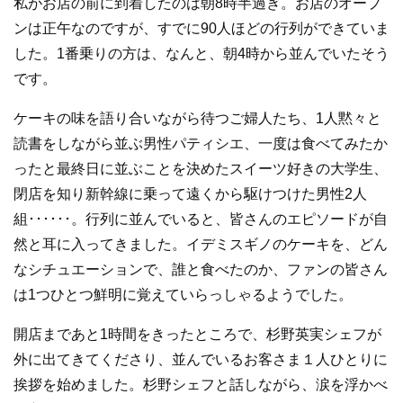
私がお店の前に到着したのは朝8時半過ぎ。お店のオープ
ンは正午なのですが、すでに90人ほどの行列ができていま
した。1番乗りの方は、なんと、朝4時から並んでいたそう
です。
ケーキの味を語り合いながら待つご婦人たち、1人黙々と
読書をしながら並ぶ男性パティシエ、一度は食べてみたか
ったと最終日に並ぶことを決めたスイーツ好きの大学生、
閉店を知り新幹線に乗って遠くから駆けつけた男性2人
組･･････。行列に並んでいると、皆さんのエピソードが自
然と耳に入ってきました。イデミスギノのケーキを、どん
なシチュエーションで、誰と食べたのか、ファンの皆さん
は1つひとつ鮮明に覚えていらっしゃるようでした。
開店まであと1時間をきったところで、杉野英実シェフが
外に出てきてくださり、並んでいるお客さま１人ひとりに
挨拶を始めました。杉野シェフと話しながら、涙を浮かべ