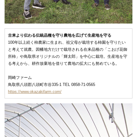
古来より伝わる伝統品種を守り農地を広げて生産地を守る
100年以上続く柿農家に生まれ、祖父母が栽培する柿園を守りたい
と考えて就農。因幡地方だけで栽培される在来品種の「こおげ花御
所柿」や鳥取県オリジナルの「輝太郎」を中心に栽培。生産地を守
る考えから、耕作放棄地を借りて農地の拡大にも努めている。
岡崎ファーム
鳥取県八頭郡八頭町市谷335-1 TEL 0858-71-0565
https://www.okazakifarm.com/