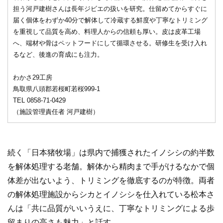
担う河戸建樹さんは長年ジビエの扱いを研究。仕留めてからすぐに
届く個体をわずか40分で解体して冷蔵する鮮度や丁寧なトリミング
を重視して品質を高め、料理人からの信頼も厚い。皮は皮革工場
へ、端材や骨はペットフードにして循環させる。研修生を受け入れ
るなど、後進の育成にも注力。
わかさ29工房
鳥取県八頭郡若桜町若桜999-1
TEL 0858-71-0429
（施設管理責任者 河戸建樹）
続く「日本猪牧場」は県内で捕獲されたイノシシの約半数
を解体処理する老舗。解体から精肉まで手がけるなかで個
体差が出ないよう、トリミングを徹底するのが特徴。両者
の解体処理施設からシカとイノシシを仕入れている松本さ
んは「共に品質がいいうえに、丁寧なトリミングによる歩
留まりの高さも魅力」と話す。