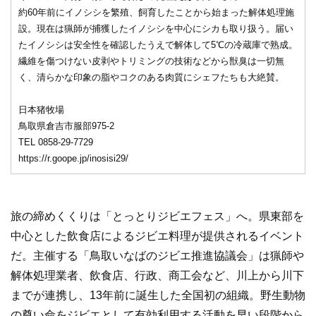
約60年前にイノシシを繁殖、飼育したことから始まった解体処理施
設。現在は猟師が捕獲したイノシシを中心にシカも取り扱う。届い
たイノシシは安全性を確認したうえで解体して5℃の冷蔵庫で熟成。
繊維を傷つけない皮剥やトリミングの技術などから獣臭は一切無
く、清らかな印象の脂やコクのある肉質にシェフたちも大絶賛。
日本猪牧場
鳥取県倉吉市服部975-2
TEL 0858-29-7729
https://r.goope.jp/inosisi29/
旅の締めくくりは「とっとりジビエフェス」へ。県東部を
中心とした飲食店によるジビエ料理が提供されるイベント
だ。主催する「鳥取いなばのジビエ推進協議会」は猟師や
解体処理業者、飲食店、行政、商工会など、川上から川下
までが連携し、13年前に誕生した全国初の組織。野生動物
の尊い命をジビエとして有効利用する活動を早い段階から