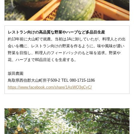
レストラン向けの高品質な野菜やハーブなど多品目生産
約13年前に大山町で就農。当初はJAに卸していたが、料理人との出
会いを機に、レストラン向けの野菜を作るように。味や風味が濃い
野菜を目指し、料理人のフィードバックのもと味を追求。野菜や
花、ハーブまで80品目近くを生産する。
坂田農園
鳥取県西伯郡大山町所子509-2 TEL 080-1715-1186
https://www.facebook.com/share/1AsWQ3gCyC/