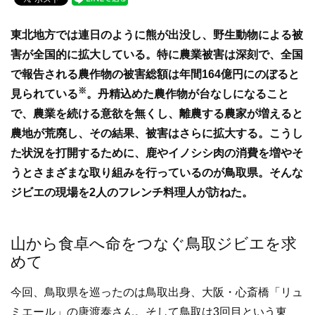
c
tt
e
e
er
東北地方では連日のように熊が出没し、野生動物による被
b
害が全国的に拡大している。特に農業被害は深刻で、全国
o
で報告される農作物の被害総額は年間164億円にのぼると
o
※
見られている
。丹精込めた農作物が台なしになること
k
で、農業を続ける意欲を無くし、離農する農家が増えると
農地が荒廃し、その結果、被害はさらに拡大する。こうし
た状況を打開するために、鹿やイノシシ肉の消費を増やそ
うとさまざまな取り組みを行っているのが鳥取県。そんな
ジビエの現場を2人のフレンチ料理人が訪ねた。
山から食卓へ命をつなぐ鳥取ジビエを求
めて
今回、鳥取県を巡ったのは鳥取出身、大阪・心斎橋「リュ
ミエール」の唐渡泰さん。そして鳥取は3回目という東