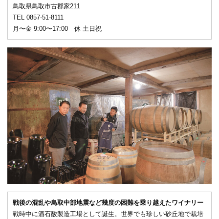
鳥取県鳥取市古郡家211
TEL 0857-51-8111
月〜金 9:00〜17:00 休 土日祝
戦後の混乱や鳥取中部地震など幾度の困難を乗り越えたワイナリー
戦時中に酒石酸製造工場として誕生。世界でも珍しい砂丘地で栽培