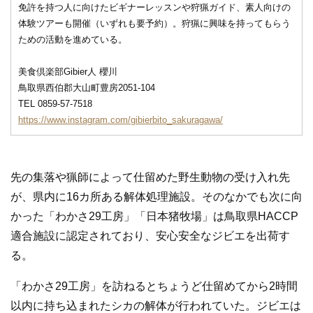
免許を持つ人に向けたビギナーレッスンや狩猟ガイド、素人向けの
体験ツアーも開催（いずれも要予約）。狩猟に興味を持ってもらう
ための活動を進めている。
美食倶楽部Gibier人 櫻川
鳥取県西伯郡大山町豊房2051-104
TEL 0859-57-7518
https://www.instagram.com/gibierbito_sakuragawa/
先の集落や猟師によって仕留めた野生動物の受け入れ先
が、県内に16カ所ある解体処理施設。そのなかでも次に向
かった「わかさ29工房」「日本猪牧場」は鳥取県HACCP
適合施設に認定されており、安心安全なジビエを出荷す
る。
「わかさ29工房」を訪ねるとちょうど仕留めてから2時間
以内に持ち込まれたシカの解体が行われていた。ジビエは