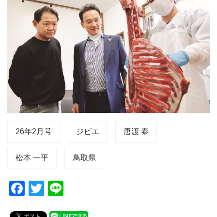
26年2月号
ジビエ
唐渡 泰
松本 一平
鳥取県
F
T
Li
a
wi
n