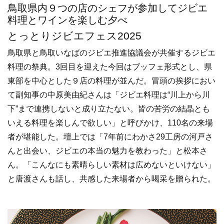
鳥取県内９つの店のシェフが参加してジビエ
料理とワインを楽しむ夕べ
とっとりジビエフェス2025
鳥取県と鳥取いなばのジビエ推進協議会が共催するジビエ
料理の祭典。3回目を迎えた今回はブッフェ形式とし、県
東部を中心とした９店の料理が並んだ。冒頭の挨拶におい
て副知事の中原美由紀さんは「ジビエ料理は“川上から川
下”まで連携しないと成り立たない。皆の苦労の結晶とも
いえる料理を楽しんで欲しい」と呼びかけ、110名の来場
者が堪能した。壇上では「7年前にわかさ29工房の河戸さ
んと出会い、ジビエの本当の魅力を教わった」と松本さ
ん。「こんなにも素晴らしい素材は広めないといけない」
と唐渡さんも話し、共感した来場者から喝采を贈られた。