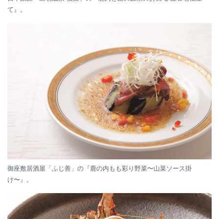
て』。
御座敷居酒屋「ふじ善」の『鹿の内もも彩り野菜〜山菜ソース掛
け〜』。