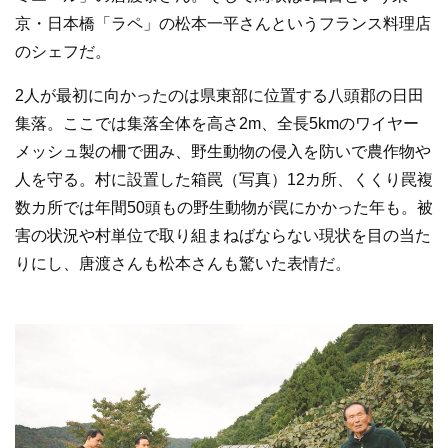
京・日本橋「ラペ」の松本一平さんというフランス料理店
のシェフだ。
2人が最初に向かったのは県東部に位置する八頭郡の日田
集落。ここでは集落全体を高さ2m、全長5kmのワイヤー
メッシュ製の柵で囲み、野生動物の侵入を防いで農作物や
人を守る。村に設置した箱罠（写真）12カ所、くくり罠複
数カ所では年間50頭もの野生動物が罠にかかった年も。被
害の状況や村単位で取り組まねばならない現状を目の当た
りにし、唐渡さんも松本さんも驚いた表情だ。