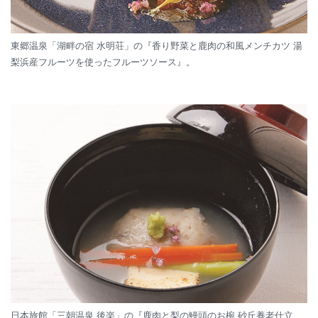
東郷温泉「湖畔の宿 水明荘」の『香り野菜と鹿肉の和風メンチカツ 湯
梨浜産フルーツを使ったフルーツソース』。
日本旅館「三朝温泉 後楽」の『鹿肉と梨の鰻頭のお椀 砂丘養老仕立