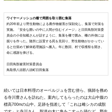
ワイヤーメッシュの柵で周囲を取り囲む集落
約20年前より野生動物による農作物被害が深刻化し、集落で対策を
実施。「安全な囲いの中に人間が住むイメージ」と日田鳥獣対策委
員会の小谷知載さんが話すように、集落を柵で囲み、柵の外側には
掘りを作った。随所に設置する罠を見回り、野生動物がかかってい
ると仕留めて解体処理施設へ搬入。年に数回、村で収穫祭を開き、
命に感謝を捧げる。
日田鳥獣被害対策委員会
鳥取県八頭郡八頭町日田集落
続いては日本料理のオーベルジュを営む傍ら、猟師を務め
る寺川豊さんを訪ねた。案内してもらったのは大山中腹の
標高700mの山中。足跡を指差して「これは雌シカの成獣
です」と寺川さん。獣道や木に角をこすった跡など、野生