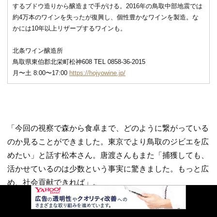
するブドウ造りから醸造まで手がける。2016年の鳥取中部地震では
約4万本のワインを失ったが復興し、個性豊かなワインを製造。な
かには10年以上リザーブするワインも。
北条ワイン醸造所
鳥取県東伯郡北栄町松神608 TEL 0858-36-2015
月〜土 8:00〜17:00
https://hojyowine.jp/
「今回の視察で森から食卓まで、どのように繋がっている
のか見ることができました。東京でより鳥取のジビエを広
めたい」と話す松本さん。唐渡さんもまた「捕獲しても、
活かせているのは少数という事実に驚きました。もっと広
め、社会貢献できれば」。
里山の課題に向き合い、命を美食へと昇華する営みを都会