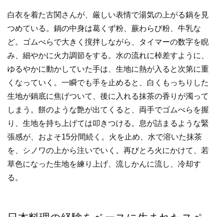
白衣を着た古関さんが、厳しい表情で湯気の上がる鍋を見
つめている。鍋の中身は葛くず粉、蕨わらび粉、牛乳な
ど。ゴムべらで大きく撹拌しながら、タイマーの数字を睨
み、細やかに火力調節をする。水の流れに棹差すように、
ゆるやかに動かしていた手は、生地に熱が入ると次第に重
くなっていく。一瞬でも手を止めると、白くもっちりした
生地が鍋底に焦げついて、後に入れる抹茶の香りが濁って
しまう。餅のような艶が出てくると、両手でゴムべらを握
り、生地を持ち上げては叩きつける。息が詰まるような緊
張感が、およそ15分間続く。火を止め、水で溶いた抹茶
を、シノワの上から注いでいく。再びとろ火にかけて、若
草色になった生地を練り上げ、流しかんに流し、冷却す
る。