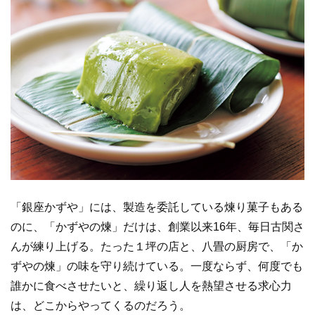
「銀座かずや」には、製造を委託している煉り菓子もある
のに、「かずやの煉」だけは、創業以来16年、毎日古関さ
んが練り上げる。たった１坪の店と、八畳の厨房で、「か
ずやの煉」の味を守り続けている。一度ならず、何度でも
誰かに食べさせたいと、繰り返し人を熱望させる求心力
は、どこからやってくるのだろう。