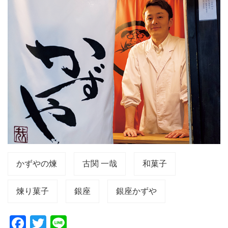
かずやの煉
古関 一哉
和菓子
煉り菓子
銀座
銀座かずや
F
T
Li