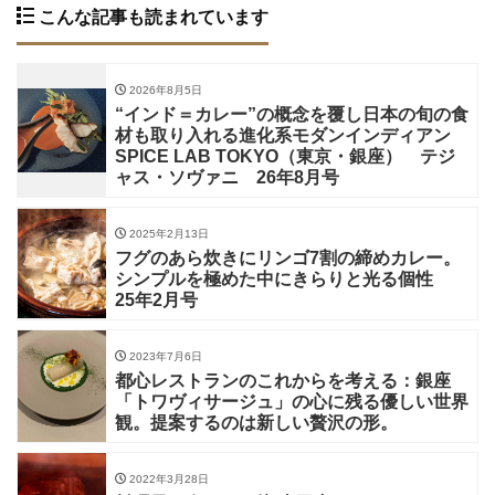
こんな記事も読まれています
2026年8月5日
“インド＝カレー”の概念を覆し日本の旬の食
材も取り入れる進化系モダンインディアン
SPICE LAB TOKYO（東京・銀座） テジ
ャス・ソヴァニ 26年8月号
2025年2月13日
フグのあら炊きにリンゴ7割の締めカレー。
シンプルを極めた中にきらりと光る個性
25年2月号
2023年7月6日
都心レストランのこれからを考える：銀座
「トワヴィサージュ」の心に残る優しい世界
観。提案するのは新しい贅沢の形。
2022年3月28日