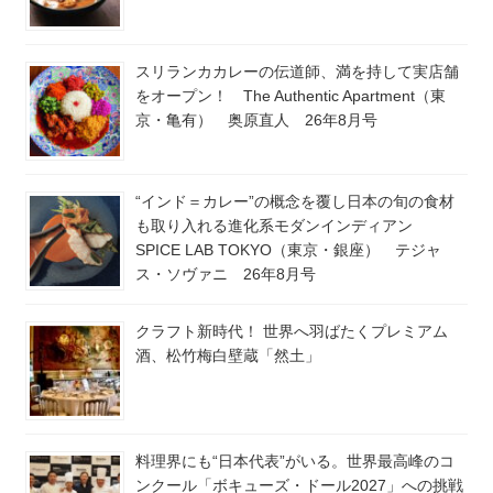
スリランカカレーの伝道師、満を持して実店舗
をオープン！ The Authentic Apartment（東
京・亀有） 奥原直人 26年8月号
“インド＝カレー”の概念を覆し日本の旬の食材
も取り入れる進化系モダンインディアン
SPICE LAB TOKYO（東京・銀座） テジャ
ス・ソヴァニ 26年8月号
クラフト新時代！ 世界へ羽ばたくプレミアム
酒、松竹梅白壁蔵「然土」
料理界にも“日本代表”がいる。世界最高峰のコ
ンクール「ボキューズ・ドール2027」への挑戦