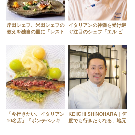
岸田シェフ、米田シェフの
イタリアンの神髄を受け継
教えを独自の皿に「レスト
ぐ注目のシェフ「エル ビ
ラン レミニセンス」
スカッティーロ デイ マ
ニャッチョーニ」山﨑夏記
さん
「今行きたい、イタリアン
KEIICHI SHINOHARA｜何
10名店」『ポンテベッキ
度でも行きたくなる、地元
オ』
で愛される店を目指して。