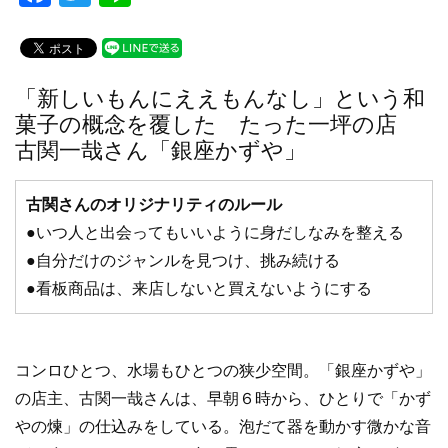
a
wi
n
c
tt
e
e
er
「新しいもんにええもんなし」という和
b
菓子の概念を覆した たった一坪の店
o
古関一哉さん「銀座かずや」
o
古関さんのオリジナリティのルール
k
●いつ人と出会ってもいいように身だしなみを整える
●自分だけのジャンルを見つけ、挑み続ける
●看板商品は、来店しないと買えないようにする
コンロひとつ、水場もひとつの狭少空間。「銀座かずや」
の店主、古関一哉さんは、早朝６時から、ひとりで「かず
やの煉」の仕込みをしている。泡だて器を動かす微かな音