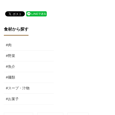
食材から探す
#肉
#野菜
#魚介
#麺類
#スープ・汁物
#お菓子