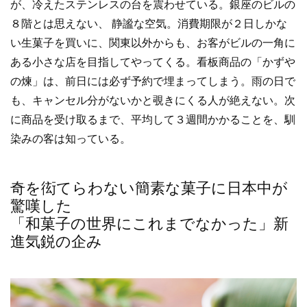
が、冷えたステンレスの台を震わせている。銀座のビルの
８階とは思えない、 静謐な空気。消費期限が２日しかな
い生菓子を買いに、関東以外からも、お客がビルの一角に
ある小さな店を目指してやってくる。看板商品の「かずや
の煉」は、前日には必ず予約で埋まってしまう。雨の日で
も、キャンセル分がないかと覗きにくる人が絶えない。次
に商品を受け取るまで、平均して３週間かかることを、馴
染みの客は知っている。
奇を衒てらわない簡素な菓子に日本中が
驚嘆した
「和菓子の世界にこれまでなかった」新
進気鋭の企み