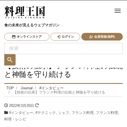
ナ
食の未来が見えるウェブマガジン
オンラインストア
ログイン
会員登録(無料)
【技術の伝承】フランス料理の伝統
と神髄を守り続ける
TOP
Journal
#インタビュー
【技術の伝承】フランス料理の伝統と神髄を守り続ける
2022年3月20日
#インタビュー
,
#テクニック
,
シェフ
,
フランス料理
,
フランス料理
,
料理・レシピ