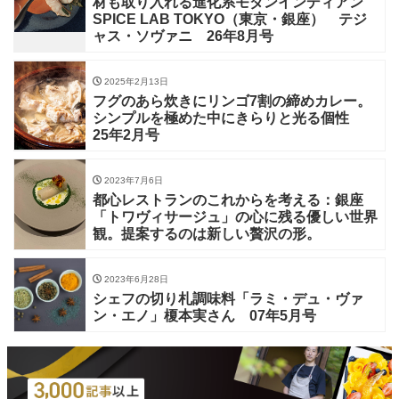
材も取り入れる進化系モダンインディアン
SPICE LAB TOKYO（東京・銀座） テジ
ャス・ソヴァニ 26年8月号
2025年2月13日
フグのあら炊きにリンゴ7割の締めカレー。
シンプルを極めた中にきらりと光る個性
25年2月号
2023年7月6日
都心レストランのこれからを考える：銀座
「トワヴィサージュ」の心に残る優しい世界
観。提案するのは新しい贅沢の形。
2023年6月28日
シェフの切り札調味料「ラミ・デュ・ヴァ
ン・エノ」榎本実さん 07年5月号