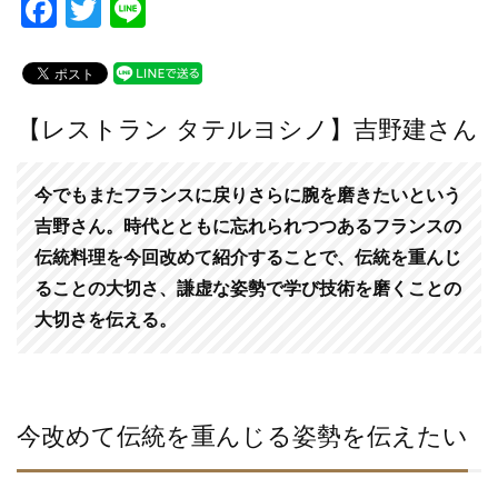
F
T
Li
a
wi
n
c
tt
e
e
er
【レストラン タテルヨシノ】吉野建さん
b
o
今でもまたフランスに戻りさらに腕を磨きたいという
o
吉野さん。時代とともに忘れられつつあるフランスの
k
伝統料理を今回改めて紹介することで、伝統を重んじ
ることの大切さ、謙虚な姿勢で学び技術を磨くことの
大切さを伝える。
今改めて伝統を重んじる姿勢を伝えたい