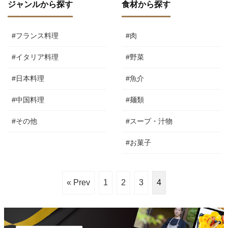
ジャンルから探す
食材から探す
#フランス料理
#肉
#イタリア料理
#野菜
#日本料理
#魚介
#中国料理
#麺類
#その他
#スープ・汁物
#お菓子
« Prev
1
2
3
4