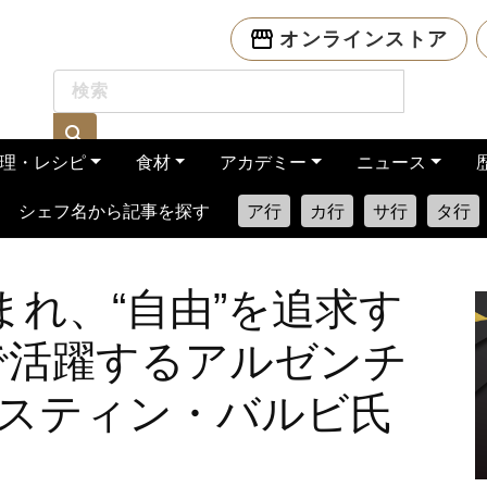
オンラインストア
理・レシピ
食材
アカデミー
ニュース
シェフ名から記事を探す
ア行
カ行
サ行
タ行
まれ、“自由”を追求す
で活躍するアルゼンチ
スティン・バルビ氏