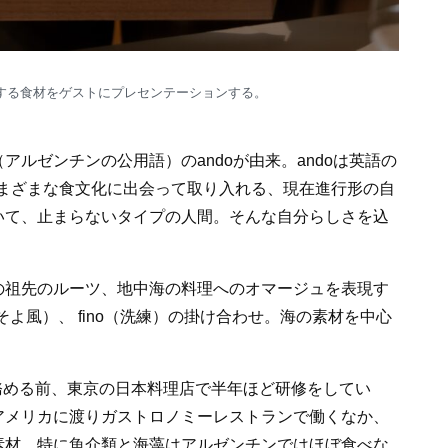
する食材をゲストにプレセンテーションする。
ルゼンチンの公用語）のandoが由来。andoは英語の
さまざまな食文化に出会って取り入れる、現在進行形の自
いて、止まらないタイプの人間。そんな自分らしさを込
の祖先のルーツ、地中海の料理へのオマージュを表現す
o（そよ風）、 fino（洗練）の掛け合わせ。海の素材を中心
務める前、東京の日本料理店で半年ほど研修をしてい
アメリカに渡りガストロノミーレストランで働くなか、
素材。特に魚介類と海藻はアルゼンチンではほぼ食べな