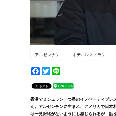
アルゼンチン
ホテルレストラン
F
T
Li
a
wi
n
c
tt
e
e
er
香港でミシュラン一つ星のイノベーティブレ
b
ん。アルゼンチンに生まれ、アメリカで日本
o
は一見脈絡がないようにも感じられるが、話