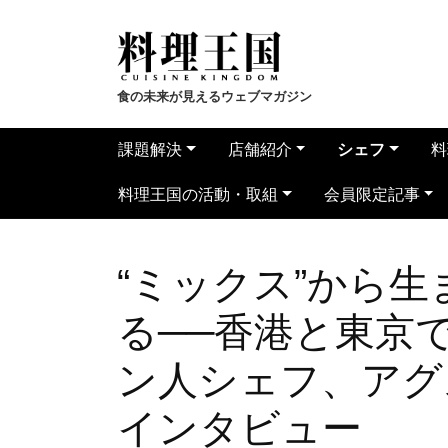
食の未来が見えるウェブマガジン
課題解決
店舗紹介
シェフ
料
料理王国の活動・取組
会員限定記事
“ミックス”から生
る──香港と東京
ン人シェフ、アグ
インタビュー