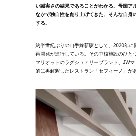
o
い誠実さの結果であることがわかる。母国ア
k
なかで独自性を創り上げてきた、そんな自身
する。
約半世紀ぶりの山手線新駅として、2020年
再開発が進行している。その中核施設のひとつ
マリオットのラグジュアリーブランド、JW
的に再解釈したレストラン「セフィーノ」が