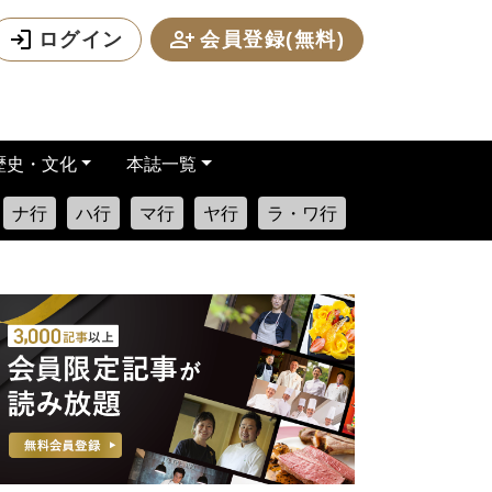
ログイン
会員登録(無料)
歴史・文化
本誌一覧
ナ行
ハ行
マ行
ヤ行
ラ・ワ行