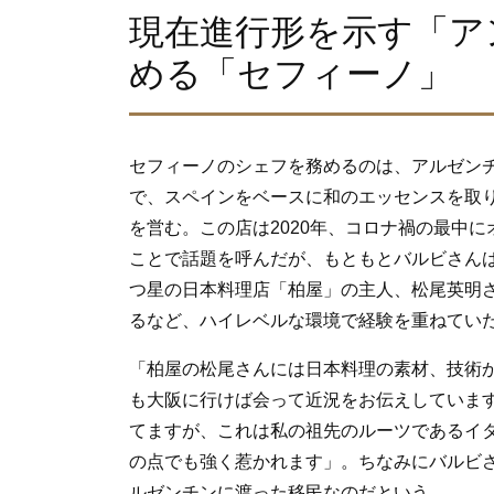
現在進行形を示す「ア
める「セフィーノ」
セフィーノのシェフを務めるのは、アルゼン
で、スペインをベースに和のエッセンスを取り
を営む。この店は2020年、コロナ禍の最中
ことで話題を呼んだが、もともとバルビさん
つ星の日本料理店「柏屋」の主人、松尾英明さ
るなど、ハイレベルな環境で経験を重ねてい
「柏屋の松尾さんには日本料理の素材、技術
も大阪に行けば会って近況をお伝えしていま
てますが、これは私の祖先のルーツであるイ
の点でも強く惹かれます」。ちなみにバルビ
ルゼンチンに渡った移民なのだという。