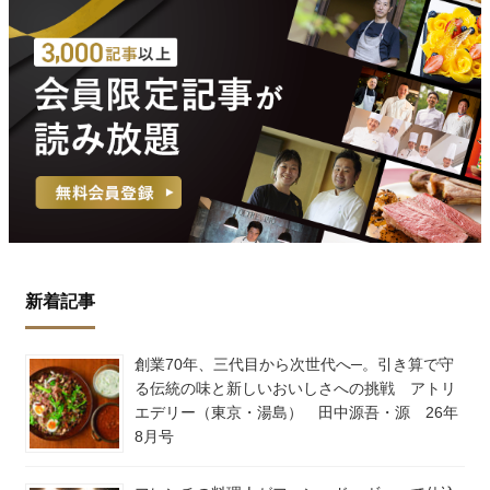
新着記事
創業70年、三代目から次世代へ─。引き算で守
る伝統の味と新しいおいしさへの挑戦 アトリ
エデリー（東京・湯島） 田中源吾・源 26年
8月号