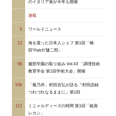
のイタリア展が今年も開催
連載
5
ワールドニュース
12
海を渡った日本人シェフ 第1回「橋
田“Hatch”建二郎」
96
服部学園の取り組み Vol.43 「調理技術
教育学会 第1回学術大会」開催
106
「菊乃井」村田吉弘が語る『村田語録
つれづれなるままに』第1回
112
ミニャルディーズの時間 第1回「銀座
レカン」