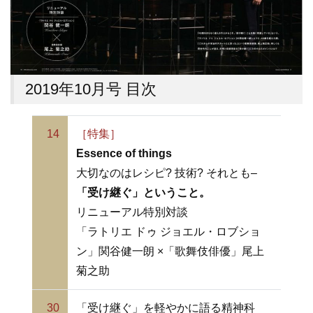
2019年10月号 目次
14
［特集］
Essence of things
大切なのはレシピ? 技術? それとも–
「受け継ぐ」ということ。
リニューアル特別対談
「ラトリエ ドゥ ジョエル・ロブショ
ン」関谷健一朗 ×「歌舞伎俳優」尾上
菊之助
30
「受け継ぐ」を軽やかに語る精神科