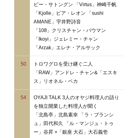
ビー・サトングン 「Virtus」神崎千帆
「Kjolle」ピア・レオン 「sushi
AMANE」宇井野詩音
「108」クリスチャン・バウマン
「Ikoyi」ジェレミー・チャン
「Arzak」エレナ・アルサック
50
トロワグロを受け継ぐ二人
「RAW」アンドレ・チャン&「エスキ
ス」リオネル・ベカ
54
OYAJI TALK 3人のオヤジ料理人の語り
を独立開業した料理人が聞く
「北島亭」北島素幸 「ラ・ブランシ
ュ」田代和久 「ル・マンジュ・トゥ
ー」谷昇 ×「銀座 大石」大石義壱