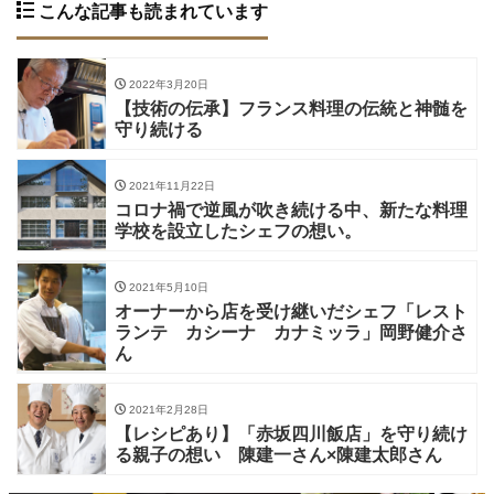
こんな記事も読まれています
2022年3月20日
【技術の伝承】フランス料理の伝統と神髄を
守り続ける
2021年11月22日
コロナ禍で逆風が吹き続ける中、新たな料理
学校を設立したシェフの想い。
2021年5月10日
オーナーから店を受け継いだシェフ「レスト
ランテ カシーナ カナミッラ」岡野健介さ
ん
2021年2月28日
【レシピあり】「赤坂四川飯店」を守り続け
る親子の想い 陳建一さん×陳建太郎さん