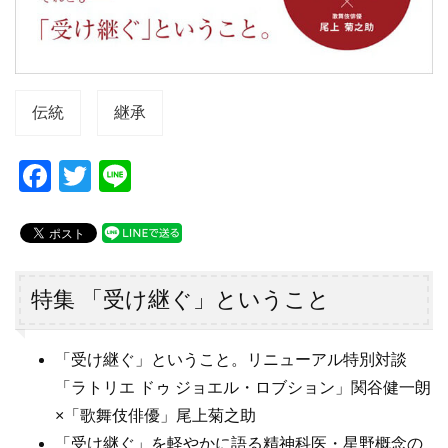
伝統
継承
F
T
Li
a
wi
n
c
tt
e
e
er
b
特集 「受け継ぐ」ということ
o
o
「受け継ぐ」ということ。リニューアル特別対談
「ラトリエ ドゥ ジョエル・ロブション」関谷健一朗
k
×「歌舞伎俳優」尾上菊之助
「受け継ぐ」を軽やかに語る精神科医・星野概念の