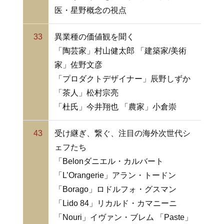
医・星野概念の視点
33
異業種の価値観を聞く
「陶芸家」村山健太郎 「建築家/美術
家」佐野文彦
「プロダクトデザイナー」辰野しずか
「茶人」松村宗亮
「杜氏」今井翔也 「農家」小倉崇
43
受け継ぎ、繋ぐ、注目の海外次世代シ
ェフたち
「Belonダニエル・カルバート
「L’Orangerie」アラン・トードン
「Borago」ロドルフォ・グスマン
「Lido 84」リカルド・カマニーニ
「Nouri」イヴァン・ブレム 「Paste」