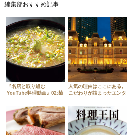
編集部おすすめ記事
『名店と取り組む
人気の理由はここにある。
YouTube料理動画』02:菊
こだわりが詰まったエンタ
乃井 本店
ーテインメントレストラン
4選