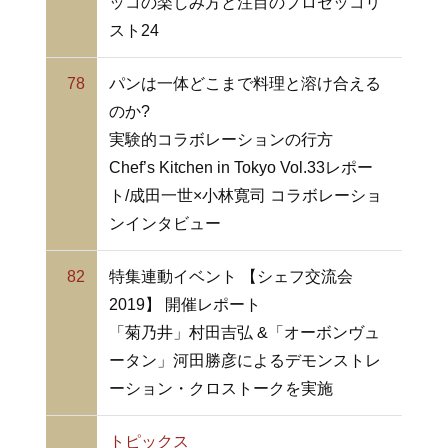
ッコの楽しみ方と注目のプロセッコリ
スト24
78
パンは一体どこまで料理と溶け合える
のか?
実験的コラボレーションの行方
Chef’s Kitchen in Tokyo Vol.33レポー
ト/成田一世×小林寛司 コラボレーショ
ンインタビュー
82
特集連動イベント 【シェフ交流会
2019】 開催レポート
「菊乃井」村田吉弘 &「オーボンヴュ
ータン」河田勝彦によるデモンストレ
ーション・クロストークを実施
トピックス