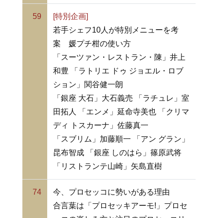
59
[特別企画]
若手シェフ10人が特別メニューを考
案 媛プチ柑の使い方
「スーツァン・レストラン・陳」井上
和豊 「ラトリエ ドゥ ジョエル・ロブ
ション」関谷健一朗
「銀座 大石」大石義売 「ラチュレ」室
田拓人 「エンメ」延命寺美也 「クリマ
ディ トスカーナ」佐藤真一
「スブリム」加藤順一 「アン グラン」
昆布智成 「銀座 しのはら」篠原武将
「リストランテ山崎」矢島直樹
74
今、プロセッコに勢いがある理由
合言葉は「プロセッキアーモ!」プロセ