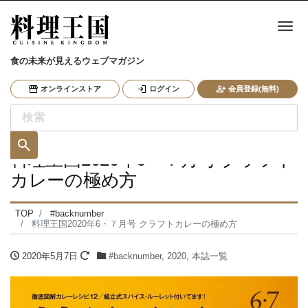
ナ
食の未来が見えるウェブマガジン
オンラインストア
ログイン
会員登録(無料)
料理王国2020年6・７月号 クラフト
カレーの極め方
TOP
#backnumber
料理王国2020年6・７月号 クラフトカレーの極め方
2020年5月7日
#backnumber
,
2020
,
本誌一覧