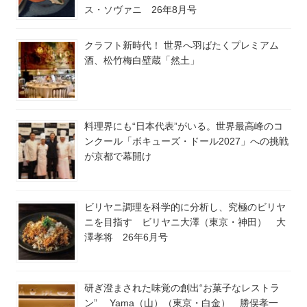
ス・ソヴァニ 26年8月号
クラフト新時代！ 世界へ羽ばたくプレミアム
酒、松竹梅白壁蔵「然土」
料理界にも“日本代表”がいる。世界最高峰のコ
ンクール「ボキューズ・ドール2027」への挑戦
が京都で幕開け
ビリヤニ調理を科学的に分析し、究極のビリヤ
ニを目指す ビリヤニ大澤（東京・神田） 大
澤孝将 26年6月号
研ぎ澄まされた味覚の創出“お菓子なレストラ
ン” Yama（山）（東京・白金） 勝俣孝一