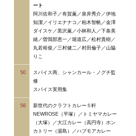
ート
阿川佐和子／有賀薫／泉井秀介／伊地
知潔／イリエナナコ／柏木智帆／金澤
ダイスケ／黒沢薫／小林和人／下条美
緒／曽我部恵一／堀道広／松村貴樹／
丸若裕俊／三村健二／村田倫子／山脇
りこ
50
スパイス商、シャンカール・ノグチ監
修
スパイス実用集
56
新世代のクラフトカレー５軒
NEWROSE（平塚）／トミヤマカレー
（大塚）／大江カレー（高円寺）ホン
カトリー（湯島）／ハブモアカレー