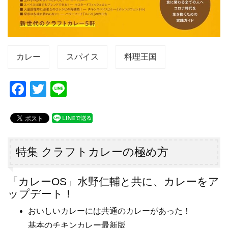
カレー
スパイス
料理王国
F
T
Li
a
wi
n
c
tt
e
e
er
b
特集 クラフトカレーの極め方
o
「カレーOS」水野仁輔と共に、カレーをア
o
ップデート！
k
おいしいカレーには共通のカレーがあった！
基本のチキンカレー最新版