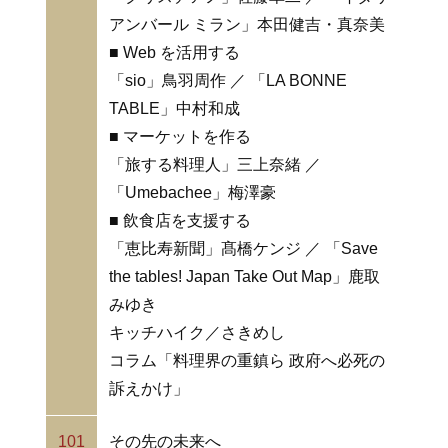
アンバール ミラン」本田健吉・真奈美
■ Web を活用する
「sio」鳥羽周作 ／ 「LA BONNE
TABLE」中村和成
■ マーケットを作る
「旅する料理人」三上奈緒 ／
「Umebachee」梅澤豪
■ 飲食店を支援する
「恵比寿新聞」髙橋ケンジ ／ 「Save
the tables! Japan Take Out Map」鹿取
みゆき
キッチハイク／さきめし
コラム「料理界の重鎮ら 政府へ必死の
訴えかけ」
101
その先の未来へ