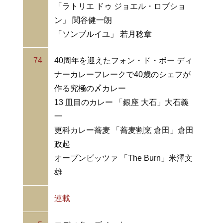
「ラトリエ ドゥ ジョエル・ロブショ
ン」 関谷健一朗
「ソンブルイユ」 若月稔章
74
40周年を迎えたフォン・ド・ボー ディ
ナーカレーフレークで40歳のシェフが
作る究極の〆カレー
13 皿目のカレー 「銀座 大石」大石義
一
更科カレー蕎麦 「蕎麦割烹 倉田」倉田
政起
オープンピッツァ 「The Burn」米澤文
雄
連載