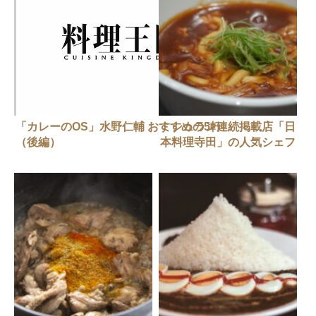
「カレーのOS」水野仁輔 おすすめの5軒
ミシュラン連続掲載店「日
（後編）
本料理寺田」の人気シェフ
が教える家庭で簡単に作れ
る「基本出汁」と「カレー
うどん」の作り方