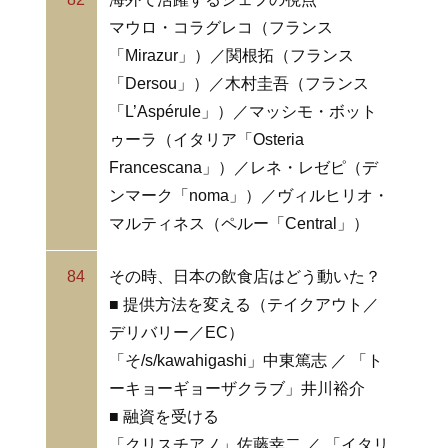
マウロ・コラグレコ（フランス
「Mirazur」）／関根拓（フランス
「Dersou」）／木村圭吾（フランス
「L’Aspérule」）／マッシモ・ボット
ゥーラ（イタリア「Osteria
Francescana」）／レネ・レゼピ（デ
ンマーク「noma」）／ヴィルヒリオ・
マルティネス（ペルー「Central」）
84
その時、日本の飲食店はどう動いた？
■ 提供方法を変える（テイクアウト／
デリバリー／EC）
「そ/s/kawahigashi」中東篤志 ／ 「ト
ーキョーギョーザクラブ」井川裕介
■ 融資を受ける
「クリスチアノ」佐藤幸二 ／ 「イタリ