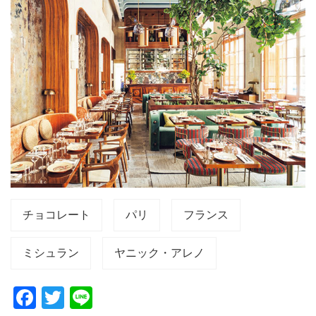
チョコレート
パリ
フランス
ミシュラン
ヤニック・アレノ
F
T
Li