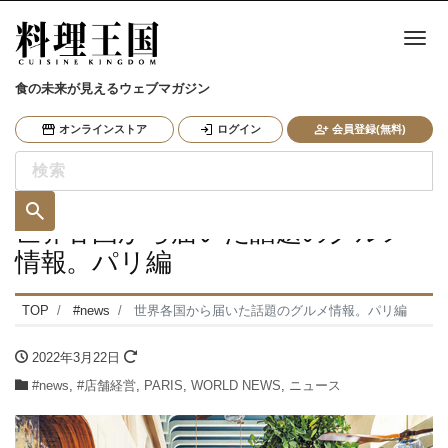
ナ
食の未来が見えるウェブマガジン
オンラインストア
ログイン
会員登録(無料)
世界各国から届いた話題のグルメ
情報。パリ編
TOP
#news
世界各国から届いた話題のグルメ情報。パリ編
2022年3月22日
#news
,
#店舗経営
,
PARIS
,
WORLD NEWS
,
ニュース