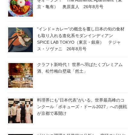
をオープン！ The Authentic Apartment（東
京・亀有） 奥原直人 26年8月号
“インド＝カレー”の概念を覆し日本の旬の食材
も取り入れる進化系モダンインディアン
SPICE LAB TOKYO（東京・銀座） テジャ
ス・ソヴァニ 26年8月号
クラフト新時代！ 世界へ羽ばたくプレミアム
酒、松竹梅白壁蔵「然土」
料理界にも“日本代表”がいる。世界最高峰のコ
ンクール「ボキューズ・ドール2027」への挑戦
が京都で幕開け