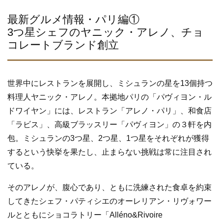
a
wi
n
c
tt
e
最新グルメ情報・パリ編①
e
er
3つ星シェフのヤニック・アレノ、チョ
コレートブランド創立
b
o
o
世界中にレストランを展開し、ミシュランの星を13個持つ
k
料理人ヤニック・アレノ。本拠地パリの「パヴィヨン・ル
ドワイヤン」には、レストラン「アレノ・パリ」、和食店
「ラビス」、高級ブラッスリー「パヴィヨン」の３軒を内
包。ミシュランの3つ星、2つ星、1つ星をそれぞれが獲得
するという快挙を果たし、止まらない挑戦は常に注目され
ている。
そのアレノが、腹心であり、ともに洗練された食卓を約束
してきたシェフ・パティシエのオーレリアン・リヴォワー
ルとともにショコラトリー「Alléno&Rivoire