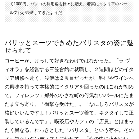
て1000円。バンコの利用客も徐々に増え、着実にイタリアのバー
ル文化が浸透してきたようだ。
バリッとスーツできめたバリスタの姿に魅
せられて
コーヒーが、けっして好きなわけではなかった。「ラ ヴ
ィオラ」を経営する三笠會館に就職し、２週間ほどのイタ
リア研修へ赴く。渡伊は２度目だったが、料理やワインへ
の興味を持って本格的にイタリアを回ったのはこれが初め
て。フィレンツェ郊外の小さな町の何気ないバールにたま
たま立ち寄り、「衝撃を受けた」。「なにしろバリスタが
格好いいんですよ！バリッとスーツ着て、ネクタイして正
装しているんです」。喫茶店やカフェの「店員」とはまっ
たく異なる、れっきとした「バリスタ」という存在。その
さり気ないダンディズムに触れて、「心の中に火がつい