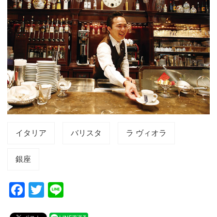
イタリア
バリスタ
ラ ヴィオラ
銀座
F
T
Li
a
wi
n