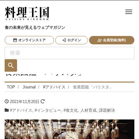
ナ
食の未来が見えるウェブマガジン
オンラインストア
ログイン
会員登録(無料)
食業図鑑「バリスタ」
TOP
Journal
#アドバイス
食業図鑑「バリスタ」
2021年11月20日
#アドバイス
,
#インタビュー
,
#食文化
,
人材育成
,
課題解決