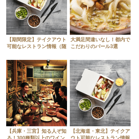
【期間限定】テイクアウト
大満足間違いなし！都内で
可能なレストラン情報（随
こだわりのバール3選
時更新中）
【兵庫・三宮】知る人ぞ知
【北海道・東北】テイクア
る！300種類以上のワイン
ウト可能なレストラン情報