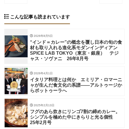
こんな記事も読まれています
2026年8月5日
“インド＝カレー”の概念を覆し日本の旬の食
材も取り入れる進化系モダンインディアン
SPICE LAB TOKYO（東京・銀座） テジ
ャス・ソヴァニ 26年8月号
2026年4月1日
イタリア料理とは何か エミリア・ロマーニ
ャが生んだ食文化の系譜——アルトゥージか
らボットゥーラへ
2025年2月13日
フグのあら炊きにリンゴ7割の締めカレー。
シンプルを極めた中にきらりと光る個性
25年2月号