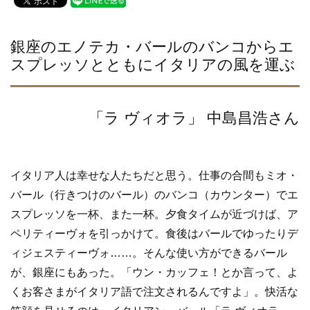
c
tt
e
e
er
b
銀座のエノテカ・バールのバンコからエ
スプレッソとともにイタリアの風を運ぶ
o
o
k
「ラ ヴィオラ」 中島昌浩さん
イタリア人は幸せな人たちだと思う。仕事の合間もミオ・
バール（行きつけのバール）のバンコ（カウンター）でエ
スプレッソを一杯、また一杯。夕食タイムが近づけば、ア
ペリティーヴォを引っかけて。食後はバールでゆったりデ
ィジェスティーヴォ……。そんな使い方ができるバール
が、銀座にもあった。「ウン・カッフェ！とか言って、よ
くお客さまがイタリア語で注文されるんですよ」。快活な