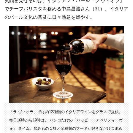
笑顔を見せるのは、イタリアン・バール「ラ ヴィオラ」
でチーフバリスタを務める中島昌浩さん（31）。イタリア
のバール文化の普及に日々熱意を燃やす。
「ラ ヴィオラ」では約12種類のイタリアワインをグラスで提供。
毎日16時から19時は、 バンコだけの「ハッピー・アペリティーヴ
ォ」 タイム。飲みもの１杯と８種類のフードが好きなだけつまめ