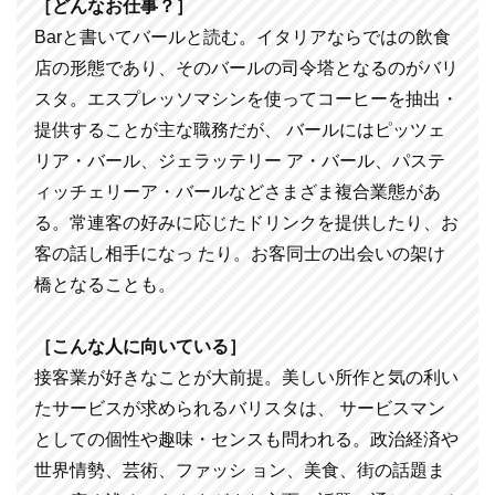
［どんなお仕事？］
Barと書いてバールと読む。イタリアならではの飲食
店の形態であり、そのバールの司令塔となるのがバリ
スタ。エスプレッソマシンを使ってコーヒーを抽出・
提供することが主な職務だが、 バールにはピッツェ
リア・バール、ジェラッテリー ア・バール、パステ
ィッチェリーア・バールなどさまざま複合業態があ
る。常連客の好みに応じたドリンクを提供したり、お
客の話し相手になっ たり。お客同士の出会いの架け
橋となることも。
［こんな人に向いている］
接客業が好きなことが大前提。美しい所作と気の利い
たサービスが求められるバリスタは、 サービスマン
としての個性や趣味・センスも問われる。政治経済や
世界情勢、芸術、ファッシ ョン、美食、街の話題ま